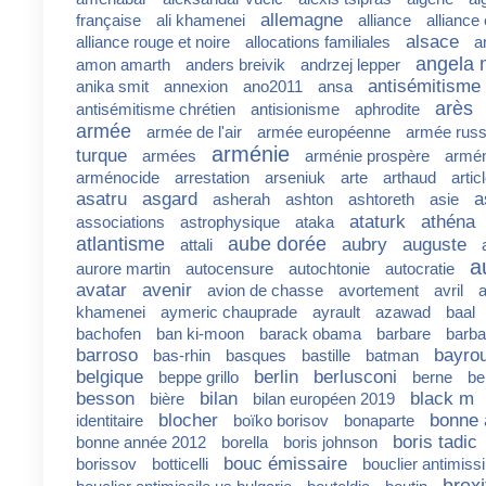
allemagne
française
ali khamenei
alliance
alliance
alsace
alliance rouge et noire
allocations familiales
a
angela 
amon amarth
anders breivik
andrzej lepper
antisémitisme
anika smit
annexion
ano2011
ansa
arès
antisémitisme chrétien
antisionisme
aphrodite
armée
armée de l'air
armée européenne
armée rus
arménie
turque
armées
arménie prospère
armén
arménocide
arrestation
arseniuk
arte
arthaud
artic
asatru
asgard
a
asherah
ashton
ashtoreth
asie
ataturk
athéna
associations
astrophysique
ataka
atlantisme
aube dorée
aubry
auguste
attali
a
aurore martin
autocensure
autochtonie
autocratie
avatar
avenir
avion de chasse
avortement
avril
a
khamenei
aymeric chauprade
ayrault
azawad
baal
bachofen
ban ki-moon
barack obama
barbare
barba
barroso
bayro
bas-rhin
basques
bastille
batman
belgique
berlin
berlusconi
beppe grillo
berne
be
besson
bilan
black m
bière
bilan européen 2019
blocher
bonne 
identitaire
boïko borisov
bonaparte
boris tadic
bonne année 2012
borella
boris johnson
bouc émissaire
borissov
botticelli
bouclier antimissi
brexi