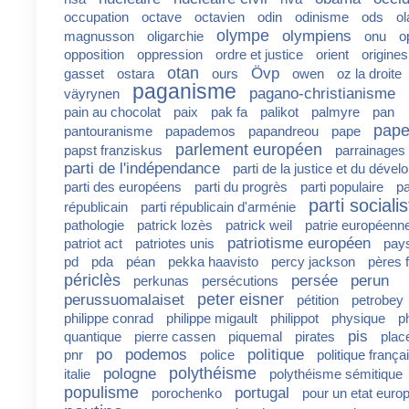
occupation
octave
octavien
odin
odinisme
ods
ol
olympe
olympiens
magnusson
oligarchie
onu
o
opposition
oppression
ordre et justice
orient
origines
otan
Övp
gasset
ostara
ours
owen
oz la droite
paganisme
pagano-christianisme
väyrynen
pain au chocolat
paix
pak fa
palikot
palmyre
pan
pape
pantouranisme
papademos
papandreou
pape
parlement européen
papst franziskus
parrainages
parti de l'indépendance
parti de la justice et du déve
parti des européens
parti du progrès
parti populaire
pa
parti sociali
républicain
parti républicain d'arménie
pathologie
patrick lozès
patrick weil
patrie européenn
patriotisme européen
patriot act
patriotes unis
pay
pd
pda
péan
pekka haavisto
percy jackson
pères 
périclès
persée
perun
perkunas
persécutions
peter eisner
perussuomalaiset
pétition
petrobey
philippe conrad
philippe migault
philippot
physique
p
pis
quantique
pierre cassen
piquemal
pirates
plac
po
podemos
politique
pnr
police
politique frança
polythéisme
pologne
italie
polythéisme sémitique
populisme
portugal
porochenko
pour un etat euro