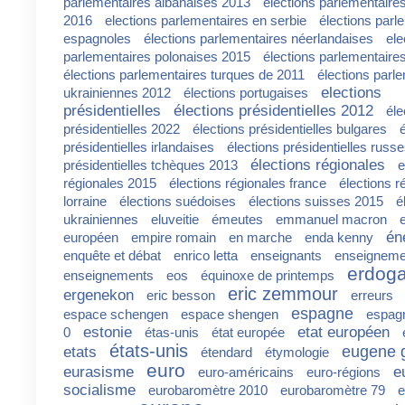
parlementaires albanaises 2013
élections parlementaire
2016
elections parlementaires en serbie
élections parl
espagnoles
élections parlementaires néerlandaises
ele
parlementaires polonaises 2015
élections parlementaire
élections parlementaires turques de 2011
élections parl
elections
ukrainiennes 2012
élections portugaises
présidentielles
élections présidentielles 2012
éle
présidentielles 2022
élections présidentielles bulgares
présidentielles irlandaises
élections présidentielles russ
élections régionales
présidentielles tchèques 2013
e
régionales 2015
élections régionales france
élections r
lorraine
élections suédoises
élections suisses 2015
é
ukrainiennes
eluveitie
émeutes
emmanuel macron
én
européen
empire romain
en marche
enda kenny
enquête et débat
enrico letta
enseignants
enseigneme
erdog
enseignements
eos
équinoxe de printemps
eric zemmour
ergenekon
eric besson
erreurs
espagne
espace schengen
espace shengen
espagn
estonie
etat européen
0
étas-unis
état europée
états-unis
eugene 
etats
étendard
étymologie
euro
eurasisme
e
euro-américains
euro-régions
socialisme
eurobaromètre 2010
eurobaromètre 79
e