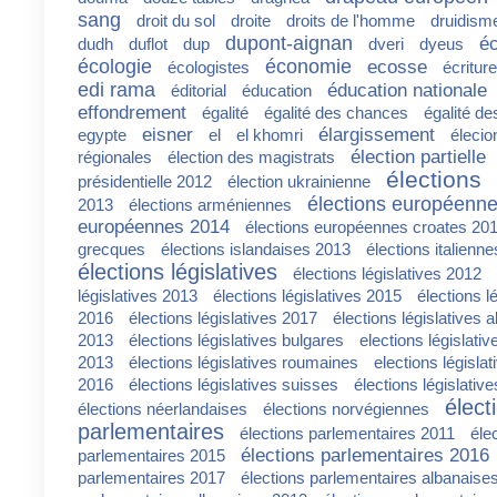
sang
droit du sol
droite
droits de l'homme
druidism
dupont-aignan
é
dudh
duflot
dup
dveri
dyeus
écologie
économie
ecosse
écologistes
écriture
edi rama
éducation nationale
éditorial
éducation
effondrement
égalité
égalité des chances
égalité d
eisner
élargissement
egypte
el
el khomri
élecio
élection partielle
régionales
élection des magistrats
élections
présidentielle 2012
élection ukrainienne
élections européenn
2013
élections arméniennes
européennes 2014
élections européennes croates 20
grecques
élections islandaises 2013
élections italienn
élections législatives
élections législatives 2012
législatives 2013
élections législatives 2015
élections l
2016
élections législatives 2017
élections législatives
2013
élections législatives bulgares
elections législati
2013
élections législatives roumaines
elections législa
2016
élections législatives suisses
élections législativ
élect
élections néerlandaises
élections norvégiennes
parlementaires
élections parlementaires 2011
éle
élections parlementaires 2016
parlementaires 2015
parlementaires 2017
élections parlementaires albanaise