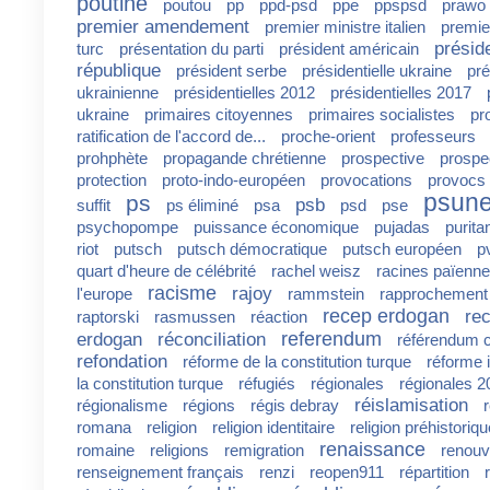
poutine
poutou
pp
ppd-psd
ppe
ppspsd
prawo 
premier amendement
premier ministre italien
premie
présid
turc
présentation du parti
président américain
république
président serbe
présidentielle ukraine
pré
ukrainienne
présidentielles 2012
présidentielles 2017
ukraine
primaires citoyennes
primaires socialistes
pr
ratification de l'accord de...
proche-orient
professeurs
prohphète
propagande chrétienne
prospective
prospe
protection
proto-indo-européen
provocations
provocs 
psun
ps
psb
suffit
ps éliminé
psa
psd
pse
psychopompe
puissance économique
pujadas
purit
riot
putsch
putsch démocratique
putsch européen
p
quart d'heure de célébrité
rachel weisz
racines païenn
racisme
rajoy
l'europe
rammstein
rapprochement f
recep erdogan
rec
raptorski
rasmussen
réaction
referendum
erdogan
réconciliation
référendum c
refondation
réforme de la constitution turque
réforme 
la constitution turque
réfugiés
régionales
régionales 2
réislamisation
régionalisme
régions
régis debray
r
romana
religion
religion identitaire
religion préhistoriqu
renaissance
romaine
religions
remigration
renouv
renseignement français
renzi
reopen911
répartition