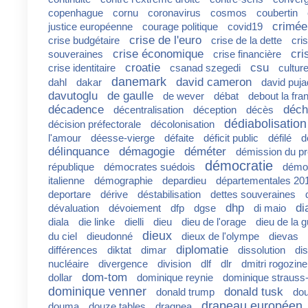
copenhague
cornu
coronavirus
cosmos
coubertin
crimée
justice européenne
courage politique
covid19
crise de l'euro
crise budgétaire
crise de la dette
cri
crise économique
cri
souveraines
crise financière
croatie
csu
crise identitaire
csanad szegedi
cultur
danemark
david cameron
dahl
dakar
david puj
davutoglu
de gaulle
de wever
débat
debout la fra
décadence
déch
décentralisation
déception
décès
dédiabolisation
décision préfectorale
décolonisation
l'amour
déesse-vierge
défaite
déficit public
défilé
d
délinquance
démagogie
déméter
démission du pr
démocratie
république
démocrates suédois
démoc
italienne
démographie
depardieu
départementales 20
deportare
dérive
déstabilisation
dettes souveraines
dhp
di
dévaluation
dévoiement
dfp
dgse
di maio
diala
die linke
dielli
dieu
dieu de l'orage
dieu de la 
dieux
du ciel
dieudonné
dieux de l'olympe
dievas
diplomatie
différences
diktat
dimar
dissolution
di
nucléaire
divergence
division
dlf
dlr
dmitri rogozine
dom-tom
dollar
dominique reynie
dominique strauss
dominique venner
donald tusk
donald trump
do
drapeau européen
douma
douze tables
dragnea