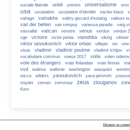
universalisme
unité
sociale libérale
univers
urss
usa
usurpation
usurpation d'identité
vaclav klaus
v
vaïnakhs
vahagn
valéry giscard d'estaing
valeurs e
van der bellen
van rompuy
vanessa paradis
varg v
vatican
venus
vassalité
venstre
verdun
verdun 
victoire
vienotiba
vge
victor ponta
viking
viktoer
viktor ianoukovitch
viktor orban
villepin
vin
vinc
vladimir
vladimir poutine
visas
vladimir tchijov
v
voile
vocabulaire commun
voeux 2017
volen siderov
vote des étrangers
vu
vrais finlandais
vrais finnois
vvd
walesa
wallonie
washington
wauquiez
wester
yanoukovitch
wicca
wilders
yava jammeh
yousso
zeus
ziouganov
zon
snyder
zeman
zemmour
€uro
Déclarer un contenu 