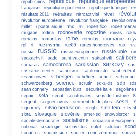
république
république européenne
républicains
française
république gaullienne
république tchèque
re
révolu
retraites
résultats 2011
rétroactivité
réveil
révolution européenne
révolution française
révolutionna
millet
riposte laïque
rmc
rn
robert fico
robert ména
rodnoverie
rogozine
mugabe
rodina
roivas
rokh
rome
roumanie
roy
romains
romanitas
romulus
rpf
rtl
rue myrrha
rue89
runes hongroises
rus
rus
russie
russie unie
russia
russie européenne
ru
sali ber
saakachvili
sade
saint-valentin
sakashvili
sarkozy
samoobrona
sarkissian
samaras
sas
saskanas centrs
satanisme
sauli niinistö
saut fédéral
schengen
scandinaves
schröder
schulz
schuman
science
sdp
schwarzenberg
scrutin
sdku-ds
sd
sean connery
sebastian kurz
sécurité italie
ségolène 
s
sela
seguin
sénat
sénatoriales
sens de l'histoire
seselj
sergent
sergueï lavrov
serment de delphes
silvio berlusconi
sinn fein
sigourney
singh
skyfal
slovaquie
slovénie
slota
smer-sd
snowpiercer
s
socialisme
sociale-démocratie
socialisme européen
sond
national
sociologie
sol invictus
soleil
solution
sorcières
soumission
soutien à eric zemmour
souven