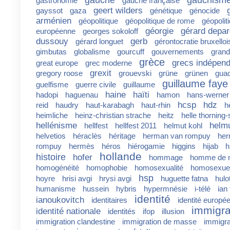
gastronomie
gauche française
geert wilders
gayssot
gaza
génétique
génocide
arménien
géopolitique
géopolitique de rome
géopolit
géorgie
gérard depar
européenne
georges sokoloff
dussouy
gerb
gérard longuet
gérontocratie bruxelloi
gimbutas
globalisme
gourcuff
gouvernements
grand
grèce
grecs indépen
great europe
grec moderne
grexit
gregory roose
grouevski
grüne
grünen
gua
guillaume faye
guelfisme
guerre civile
guillaume
haine
haïti
hadopi
haguenau
hamon
hans-werner
hcsp
hdz
reid
haudry
haut-karabagh
haut-rhin
h
heimliche
heinz-christian strache
heitz
helle thorning
hellénisme
helm
hellfest
hellfest 2011
helmut kohl
helvetios
héraclès
héritage
herman van rompuy
her
rompuy
hermès
héros
hiérogamie
higgins
hijab
h
hollande
histoire
hofer
hommage
homme de n
homogénéité
homophobie
homosexualité
homosexue
hsp
hoyre
hrisi avgi
hrysi avgi
huguette fatna
hulo
humanisme
hussein
hybris
hypermnésie
i-télé
ian
identité
ianoukovitch
identitaires
identité europé
immigra
identité nationale
identités
ifop
illusion
immigration clandestine
immigration de masse
immigra