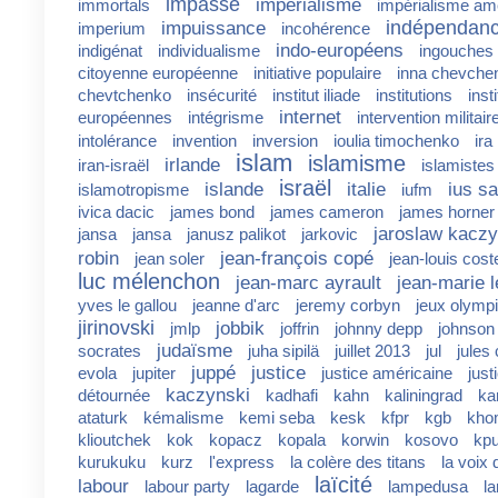
impasse
impérialisme
immortals
impérialisme am
indépendan
impuissance
imperium
incohérence
indo-européens
indigénat
individualisme
ingouches
citoyenne européenne
initiative populaire
inna chevche
chevtchenko
insécurité
institut iliade
institutions
inst
internet
européennes
intégrisme
intervention militair
intolérance
invention
inversion
ioulia timochenko
ira
islam
islamisme
irlande
iran-israël
islamistes
israël
islande
italie
ius s
islamotropisme
iufm
ivica dacic
james bond
james cameron
james horner
jaroslaw kaczy
jansa
jansa
janusz palikot
jarkovic
robin
jean-françois copé
jean soler
jean-louis cost
luc mélenchon
jean-marc ayrault
jean-marie 
yves le gallou
jeanne d'arc
jeremy corbyn
jeux olymp
jirinovski
jobbik
jmlp
joffrin
johnny depp
johnson
judaïsme
socrates
juha sipilä
juillet 2013
jul
jules
juppé
justice
evola
jupiter
justice américaine
just
kaczynski
détournée
kadhafi
kahn
kaliningrad
kar
ataturk
kémalisme
kemi seba
kesk
kfpr
kgb
kho
klioutchek
kok
kopacz
kopala
korwin
kosovo
kp
kurukuku
kurz
l'express
la colère des titans
la voix 
laïcité
labour
labour party
lagarde
lampedusa
l