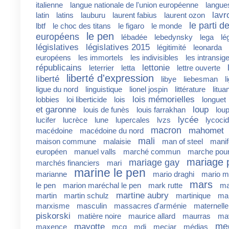
italienne
langue nationale de l'union européenne
langue
lavr
latin
latins
lauburu
laurent fabius
laurent ozon
le parti d
lbtf
le choc des titans
le figaro
le monde
le pen
européens
lébadée
lebedynsky
lega
lé
législatives
législatives 2015
légitimité
leonarda
européens
les immortels
les indivisibles
les intransig
républicains
lettonie
leterrier
letta
lettre ouverte
liberté d'expression
liberté
libye
liebesman
l
ligue du nord
linguistique
lionel jospin
littérature
litua
lois mémorielles
lobbies
loi liberticide
lois
longuet
et garonne
loup
louis de funès
louis farrakhan
lou
lycée
lucifer
lucrèce
lune
lupercales
lvzs
lycoci
macron
mahomet
macédoine
macédoine du nord
mali
maison commune
malaisie
man of steel
manif
européen
manuel valls
marché commun
marche pour
mariage 
mariage gay
marchés financiers
mari
marine le pen
marianne
mario draghi
mario m
mars
le pen
marion maréchal le pen
mark rutte
ma
martine aubry
martin
martin schulz
martinique
mar
marxisme
masculin
massacres d'arménie
maternelle
piskorski
matière noire
maurice allard
maurras
ma
me
mayotte
maxence
mcg
mdi
meciar
médias