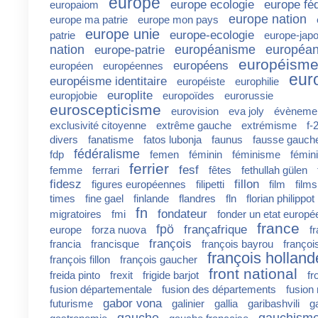
europe
europe ecologie
europe fé
europaiom
europe nation
europe ma patrie
europe mon pays
europe unie
europe-ecologie
patrie
europe-jap
nation
européanisme
européan
europe-patrie
européism
européens
européen
européennes
eur
européisme identitaire
européiste
europhilie
europlite
europjobie
europoïdes
eurorussie
euroscepticisme
eurovision
eva joly
évèneme
exclusivité citoyenne
extrême gauche
extrémisme
f-
divers
fanatisme
fatos lubonja
faunus
fausse gauch
fédéralisme
fdp
femen
féminin
féminisme
fémin
ferrier
fesf
femme
ferrari
fêtes
fethullah gülen
fidesz
fillon
figures européennes
filipetti
film
films
times
fine gael
finlande
flandres
fln
florian philippot
fn
fondateur
migratoires
fmi
fonder un etat europé
france
fpö
françafrique
europe
forza nuova
f
françois
francia
francisque
françois bayrou
françoi
françois holland
françois fillon
françois gaucher
front national
freida pinto
frexit
frigide barjot
fr
fusion départementale
fusion des départements
fusion 
gabor vona
futurisme
galinier
gallia
garibashvili
g
gauche
gauchism