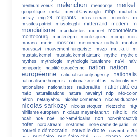
mélenchon
merkel
meilleurs voeux
mensonge
mhp
géopolitique
metal
mevlut Çavusoglu
michel b
migrants
onfray
mig-29
milos zeman
minorités
m
mitterrand
modem
m
missiles patriot
missologghi
mondialisme
monothéism
mondialistes
monnet
montebourg
monténégro
montesquieu
morag
mora
moscou
morano
morin
mouammar kadhafi
mouba
moussavi
mouvement hungariste
mszp
multikulti
mu
mustafa kemal
mustafa kemal ataturk
mythe
mythe 
mythes
mythologie
mythologie lituanienne
na'vi
na'v
nation
nation
bonaparte
natalité européenne
européenne
nationali
national security agency
nationalisme hongrois
nationalisme obtus
nationalisme
nationalité 
nationalité
nationaliste
nationalistes
nato
naturalisations
nature
navalnyi
ndp
néo-colon
néron
netanyahou
nicolas domenach
nicolas dupont-
nicolas sarkozy
nig
nicolas stoquer
nietzsche
nikolic
nihilisme européen
nikolaus meyer-landrut
ni
non
noah
noé
noël
noir-américains
non-rétroactivi
hofer
nord stream
nostrates
notre dame de paris
no
nouvelle démocratie
nouvelle droite
novembre 20
nucléaire
nucléaire civil
obama
occi
nsa
nva