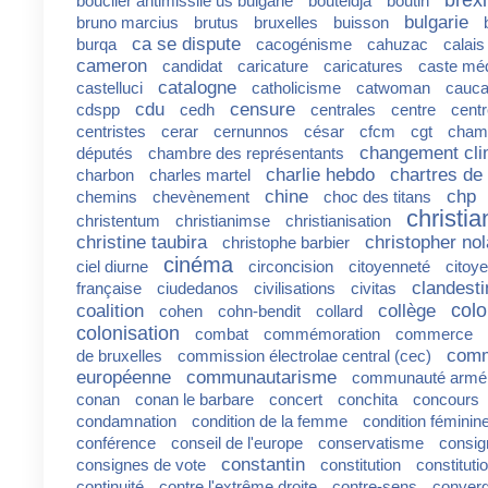
bouclier antimissile us bulgarie
bouteldja
boutin
bulgarie
bruno marcius
brutus
bruxelles
buisson
ca se dispute
burqa
cacogénisme
cahuzac
calais
cameron
candidat
caricature
caricatures
caste méd
catalogne
castelluci
catholicisme
catwoman
cauca
cdu
censure
cdspp
cedh
centrales
centre
centr
centristes
cerar
cernunnos
césar
cfcm
cgt
cham
changement cli
députés
chambre des représentants
charlie hebdo
chartres de
charbon
charles martel
chine
chp
chemins
chevènement
choc des titans
christi
christentum
christianimse
christianisation
christine taubira
christopher no
christophe barbier
cinéma
ciel diurne
circoncision
citoyenneté
citoy
clandesti
française
ciudedanos
civilisations
civitas
colo
coalition
collège
cohen
cohn-bendit
collard
colonisation
combat
commémoration
commerce
comm
de bruxelles
commission électrolae central (cec)
européenne
communautarisme
communauté armé
conan
conan le barbare
concert
conchita
concours
condamnation
condition de la femme
condition féminin
conférence
conseil de l'europe
conservatisme
consig
constantin
consignes de vote
constitution
constituti
continuité
contre l'extrême droite
contre-sens
conver