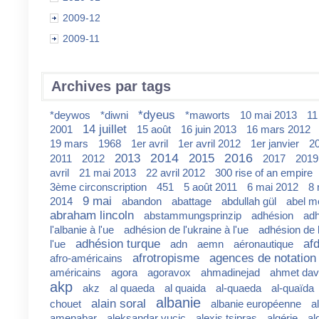
2009-12
2009-11
Archives par tags
*dyeus
*deywos
*diwni
*maworts
10 mai 2013
11
14 juillet
2001
15 août
16 juin 2013
16 mars 2012
19 mars
1968
1er avril
1er avril 2012
1er janvier
2
2014
2016
2013
2015
2011
2012
2017
2019
avril
21 mai 2013
22 avril 2012
300 rise of an empire
3ème circonscription
451
5 août 2011
6 mai 2012
8 
9 mai
2014
abandon
abattage
abdullah gül
abel m
abraham lincoln
abstammungsprinzip
adhésion
adh
l'albanie à l'ue
adhésion de l'ukraine à l'ue
adhésion de l
adhésion turque
af
l'ue
adn
aemn
aéronautique
afrotropisme
agences de notation
afro-américains
américains
agora
agoravox
ahmadinejad
ahmet dav
akp
akz
al quaeda
al quaida
al-quaeda
al-quaïda
albanie
alain soral
chouet
albanie européenne
a
amenabar
aleksandar vucic
alexis tsipras
algérie
al