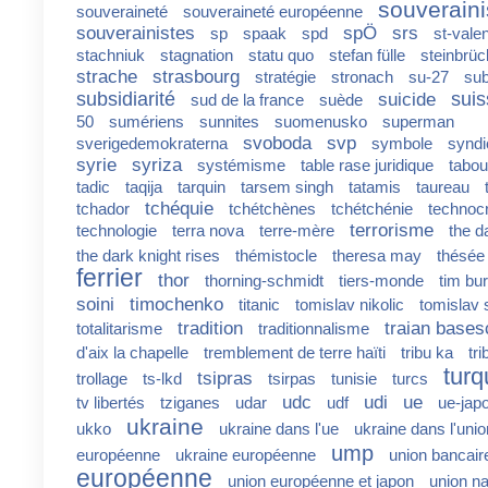
souverain
souveraineté
souveraineté européenne
souverainistes
spÖ
srs
sp
spaak
spd
st-valen
stachniuk
stagnation
statu quo
stefan fülle
steinbrüc
strache
strasbourg
stratégie
stronach
su-27
sub
subsidiarité
suis
suicide
sud de la france
suède
50
sumériens
sunnites
suomenusko
superman
svoboda
svp
sverigedemokraterna
symbole
syndi
syrie
syriza
systémisme
table rase juridique
tabou
tadic
taqija
tarquin
tarsem singh
tatamis
taureau
tchéquie
tchador
tchétchènes
tchétchénie
technocr
terrorisme
technologie
terra nova
terre-mère
the d
the dark knight rises
thémistocle
theresa may
thésée
ferrier
thor
thorning-schmidt
tiers-monde
tim bu
soini
timochenko
titanic
tomislav nikolic
tomislav 
tradition
traian bases
totalitarisme
traditionnalisme
d'aix la chapelle
tremblement de terre haïti
tribu ka
tri
turq
tsipras
trollage
ts-lkd
tsirpas
tunisie
turcs
udc
udi
ue
tv libertés
tziganes
udar
udf
ue-jap
ukraine
ukko
ukraine dans l'ue
ukraine dans l'unio
ump
européenne
ukraine européenne
union bancair
européenne
union européenne et japon
union na