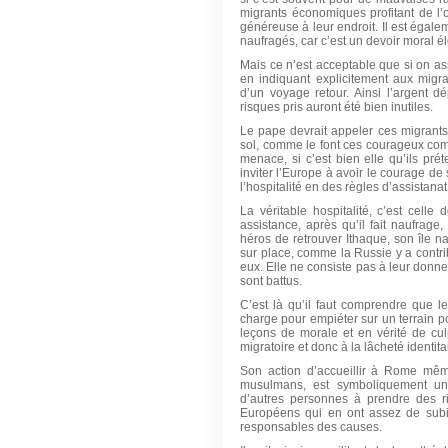
migrants économiques profitant de l’
généreuse à leur endroit. Il est égale
naufragés, car c’est un devoir moral é
Mais ce n’est acceptable que si on a
en indiquant explicitement aux migr
d’un voyage retour. Ainsi l’argent 
risques pris auront été bien inutiles.
Le pape devrait appeler ces migrants
sol, comme le font ces courageux comb
menace, si c’est bien elle qu’ils prét
inviter l’Europe à avoir le courage de
l’hospitalité en des règles d’assistanat
La véritable hospitalité, c’est celle
assistance, après qu’il fait naufrag
héros de retrouver Ithaque, son île nat
sur place, comme la Russie y a contri
eux. Elle ne consiste pas à leur donn
sont battus.
C’est là qu’il faut comprendre que l
charge pour empiéter sur un terrain pol
leçons de morale et en vérité de cul
migratoire et donc à la lâcheté identita
Son action d’accueillir à Rome même
musulmans, est symboliquement un a
d’autres personnes à prendre des 
Européens qui en ont assez de subir 
responsables des causes.