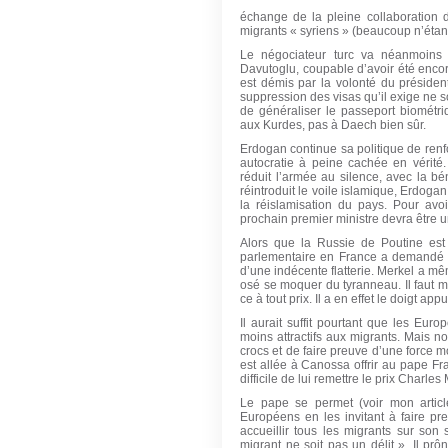
échange de la pleine collaboration d
migrants « syriens » (beaucoup n’étant 
Le négociateur turc va néanmoins 
Davutoglu, coupable d’avoir été enco
est démis par la volonté du président
suppression des visas qu’il exige ne so
de généraliser le passeport biométriq
aux Kurdes, pas à Daech bien sûr.
Erdogan continue sa politique de renf
autocratie à peine cachée en vérité.
réduit l’armée au silence, avec la b
réintroduit le voile islamique, Erdog
la réislamisation du pays. Pour avo
prochain premier ministre devra être 
Alors que la Russie de Poutine est
parlementaire en France a demandé sa
d’une indécente flatterie. Merkel a mê
osé se moquer du tyranneau. Il faut m
ce à tout prix. Il a en effet le doigt a
Il aurait suffit pourtant que les Eur
moins attractifs aux migrants. Mais n
crocs et de faire preuve d’une force m
est allée à Canossa offrir au pape Fran
difficile de lui remettre le prix Charles 
Le pape se permet (voir mon articl
Européens en les invitant à faire p
accueillir tous les migrants sur son
migrant ne soit pas un délit ». Il prô