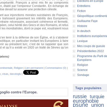
Elections en Europe
européanité. François a ainsi mis fin au compromis
en, établi par l’empereur Constantin. En échange de
Entretiens
glise devait lui assurer une protection céleste.
Fiction
nt aux injonctions morales suicidaires de François,
Géopolitique continent
e trahissent gravement les intérêts des Européens.
Guillaume Faye
ontraire nécessaire, associant cohérence et fermeté,
en, celui hérité des Grecs et des Romains, et refus
Histoire
l les mondialistes, dont ce pape est, voudraient nous
In deutsch
Institutions européenn
s’en tenir à la défense de son Église, et à s’abstenir
litique, en particulier invitant les Européens à faire
Lexique
nir au président turc, c’est de lui rappeler que son
Mes coups de gueule
et qu’il a existé en 1920 un traité de Sèvres qu’on
Présidentielles 2022
Programme du Parti d
opéens)
Européens
Religion
ontinentale
,
Religion
|
Lien permanent
|
Commentaires (0)
|
Science
e
,
visas
,
davutoglu
|
Sondage
Tags populaires
oglio contre l’Europe.
russie
turquie
europhobie
psune
union