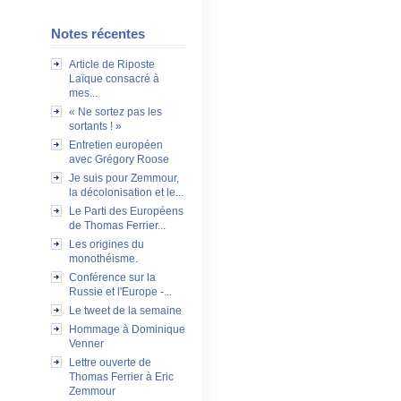
Notes récentes
Article de Riposte
Laïque consacré à
mes...
« Ne sortez pas les
sortants ! »
Entretien européen
avec Grégory Roose
Je suis pour Zemmour,
la décolonisation et le...
Le Parti des Européens
de Thomas Ferrier...
Les origines du
monothéisme.
Conférence sur la
Russie et l'Europe -...
Le tweet de la semaine
Hommage à Dominique
Venner
Lettre ouverte de
Thomas Ferrier à Eric
Zemmour