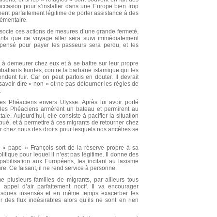
occasion pour s’installer dans une Europe bien trop
ment parfaitement légitime de porter assistance à des
lémentaire.
ssocie ces actions de mesures d’une grande fermeté,
ants que ce voyage aller sera suivi immédiatement
dépensé pour payer les passeurs sera perdu, et les
 à demeurer chez eux et à se battre sur leur propre
attants kurdes, contre la barbarie islamique qui les
endent fuir. Car on peut parfois en douter. Il devrait
 savoir dire « non » et ne pas détourner les règles de
.
 des Phéaciens envers Ulysse. Après lui avoir porté
e, les Phéaciens armèrent un bateau et permirent au
ale. Aujourd’hui, elle consiste à pacifier la situation
bué, et à permettre à ces migrants de retourner chez
er chez nous des droits pour lesquels nos ancêtres se
e « pape » François sort de la réserve propre à sa
itique pour lequel il n’est pas légitime. Il donne des
pabilisation aux Européens, les incitant au laxisme
ire. Ce faisant, il ne rend service à personne.
 plusieurs familles de migrants, par ailleurs tous
ppel d’air parfaitement nocif. Il va encourager
risques insensés et en même temps exacerber les
des flux indésirables alors qu’ils ne sont en rien