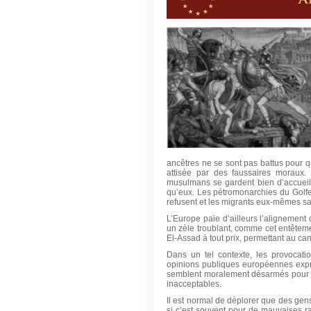
ancêtres ne se sont pas battus pour 
attisée par des faussaires moraux.
musulmans se gardent bien d’accueil
qu’eux. Les pétromonarchies du Golfe
refusent et les migrants eux-mêmes save
L’Europe paie d’ailleurs l’alignement 
un zèle troublant, comme cet entêtem
El-Assad à tout prix, permettant au ca
Dans un tel contexte, les provocat
opinions publiques européennes expri
semblent moralement désarmés pour fai
inacceptables.
Il est normal de déplorer que des gens
si c’est souvent pour de mauvaises rai