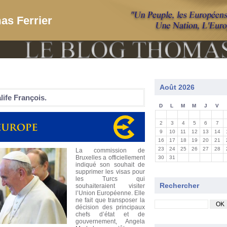
as Ferrier
Août 2026
life François.
D
L
M
M
J
V
2
3
4
5
6
7
9
10
11
12
13
14
16
17
18
19
20
21
23
24
25
26
27
28
La commission de
Bruxelles a officiellement
30
31
indiqué son souhait de
supprimer les visas pour
les Turcs qui
Rechercher
souhaiteraient visiter
l’Union Européenne. Elle
ne fait que transposer la
décision des principaux
chefs d’état et de
gouvernement, Angela