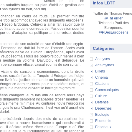
Merkel en tête, en
Infos LBTF
es autorités turques au plan établi de gestion des
pas syriens du tout, ceci dit).
Twitter de Thomas Ferrie
changer en cours de route. Le premier ministre
@ThFerrier
re trop accommodant avec les dirigeants européens,
Twitter du Parti des
 Recep Erdogan. Celui-ci a ainsi fait savoir que la
Européens:
uffrirait d’aucune contrepartie. Pas question pour lui
@PDesEuropeens
ue ou d’adapter sa politique anti-terroriste, dédiée
orcement de son autorité en vue d’établir une crypto-
 Personne ne doit lui faire de l’ombre. Après avoir
Catégories
énédiction naïve de l’Union Européenne, après avoir
an veut désormais tous les pouvoirs pour mener à bien
Analyses
ir négligé sa volonté, Davutoglu est débarqué. Le
un personnage effacé, vassal soumis de son sultan.
Anti-mythes
Billets
 victime de sanctions économiques, dont la droite
ns succès l’arrêt, la Turquie d’Erdogan est l’objet
Cinéma
me livré à la justice allemande un humoriste qui avait
Citations
énager ce dernier, connu pour ses colères noires, et
ppuyé sur la manette ouvrant le barrage migratoire.
Communiqués
opéens changent leurs lois afin de rendre leurs pays
Culture
os dirigeants semblent incapables d’oser montrer les
Défense
orale même minimale. Au contraire, toute l’eurocratie
çois le prix Charlemagne. Il est vrai qu’il aurait été
Dépêches
Martel.
Ecologie
e précédent) depuis des mois de culpabiliser les
Economie
reuve d’un « nouvel humanisme » qui consisterait à
 sol. Il déclare même rêver d’une Europe « où être
Editoriaux
ne lui aussi le multiculturalisme au lieu de ranger la