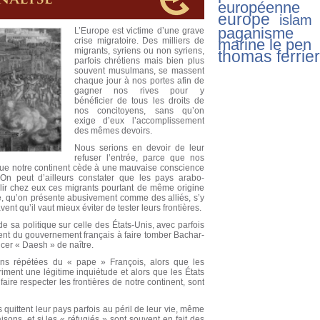
européenne
europe
islam
paganisme
L’Europe est victime d’une grave
crise migratoire. Des milliers de
marine le pen
migrants, syriens ou non syriens,
thomas ferrier
parfois chrétiens mais bien plus
souvent musulmans, se massent
chaque jour à nos portes afin de
gagner nos rives pour y
bénéficier de tous les droits de
nos concitoyens, sans qu’on
exige d’eux l’accomplissement
des mêmes devoirs.
Nous serions en devoir de leur
refuser l’entrée, parce que nos
que notre continent cède à une mauvaise conscience
 On peut d’ailleurs constater que les pays arabo-
lir chez eux ces migrants pourtant de même origine
, qu’on présente abusivement comme des alliés, s’y
nt qu’il vaut mieux éviter de tester leurs frontières.
de sa politique sur celle des États-Unis, avec parfois
ent du gouvernement français à faire tomber Bachar-
ncer « Daesh » de naître.
ions répétées du « pape » François, alors que les
ment une légitime inquiétude et alors que les États
re respecter les frontières de notre continent, sont
 quittent leur pays parfois au péril de leur vie, même
sons, et si les « réfugiés » sont souvent en fait des