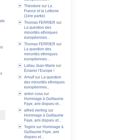
Théodore
sur
La
France et la Lettonie
(1ère partie)
ale
Thomas FERRIER
sur
La question des
minorités ethniques
européennes...
Thomas FERRIER
sur
es
La question des
minorités ethniques
européennes...
Lallau Jean-Marie
sur
Éclairer l’Europe !
es
Arnulf
sur
La question
des minorités ethniques
européennes...
anton cusa
sur
Hommage à Guillaume
Faye, ami disparu et...
alfred vierling
sur
Hommage à Guillaume
Faye, ami disparu et...
Togirix
sur
Hommage à
Guillaume Faye, ami
disparu et...