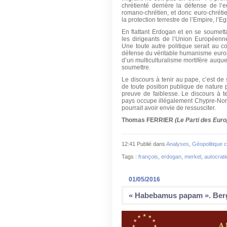
chrétienté derrière la défense de l’
romano-chrétien, et donc euro-chréti
la protection terrestre de l’Empire, l’E
En flattant Erdogan et en se soumetta
les dirigeants de l’Union Européenn
Une toute autre politique serait au c
défense du véritable humanisme europé
d’un multiculturalisme mortifère auque
soumettre.
Le discours à tenir au pape, c’est de 
de toute position publique de nature po
preuve de faiblesse. Le discours à te
pays occupe illégalement Chypre-Nord 
pourrait avoir envie de ressusciter.
Thomas FERRIER
(Le Parti des Eur
12:41 Publié dans
Analyses
,
Géopolitique c
Tags :
françois
,
erdogan
,
merkel
,
autocrati
01/05/2016
« Habebamus papam ». Berg