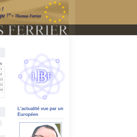
S
1
8
15
22
29
L'actualité vue par un
Européen