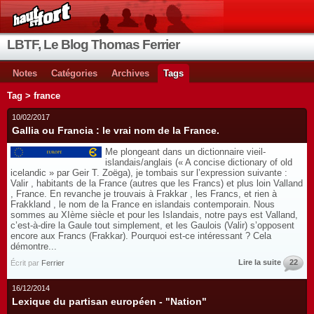
LBTF, Le Blog Thomas Ferrier
Notes
Catégories
Archives
Tags
Tag > france
10/02/2017
Gallia ou Francia : le vrai nom de la France.
Me plongeant dans un dictionnaire vieil-
islandais/anglais (« A concise dictionary of old
icelandic » par Geir T. Zoëga), je tombais sur l’expression suivante :
Valir , habitants de la France (autres que les Francs) et plus loin Valland
, France. En revanche je trouvais à Frakkar , les Francs, et rien à
Frakkland , le nom de la France en islandais contemporain. Nous
sommes au XIème siècle et pour les Islandais, notre pays est Valland,
c’est-à-dire la Gaule tout simplement, et les Gaulois (Valir) s’opposent
encore aux Francs (Frakkar). Pourquoi est-ce intéressant ? Cela
démontre...
Lire la suite
22
Écrit par
Ferrier
16/12/2014
Lexique du partisan européen - "Nation"