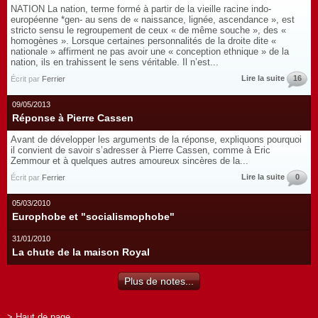
NATION La nation, terme formé à partir de la vieille racine indo-
européenne *gen- au sens de « naissance, lignée, ascendance », est
stricto sensu le regroupement de ceux « de même souche », des «
homogènes ». Lorsque certaines personnalités de la droite dite «
nationale » affirment ne pas avoir une « conception ethnique » de la
nation, ils en trahissent le sens véritable. Il n’est...
Lire la suite
16
Écrit par
Ferrier
09/05/2013
Réponse à Pierre Cassen
Avant de développer les arguments de la réponse, expliquons pourquoi
il convient de savoir s’adresser à Pierre Cassen, comme à Eric
Zemmour et à quelques autres amoureux sincères de la...
Lire la suite
0
Écrit par
Ferrier
05/03/2010
Europhobe et "socialismophobe"
31/01/2010
La chute de la maison Royal
Plus de notes...
> Haut de page