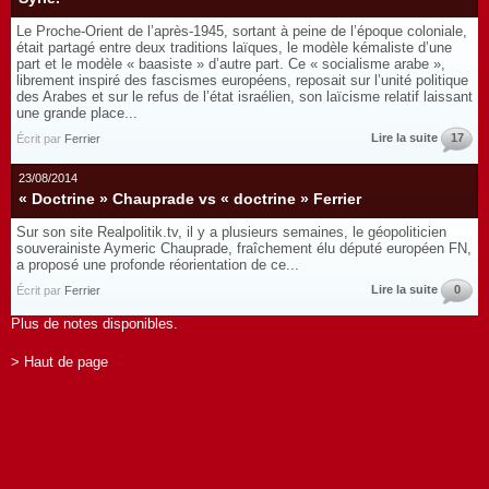
Le Proche-Orient de l’après-1945, sortant à peine de l’époque coloniale,
était partagé entre deux traditions laïques, le modèle kémaliste d’une
part et le modèle « baasiste » d’autre part. Ce « socialisme arabe »,
librement inspiré des fascismes européens, reposait sur l’unité politique
des Arabes et sur le refus de l’état israélien, son laïcisme relatif laissant
une grande place...
Lire la suite
17
Écrit par
Ferrier
23/08/2014
« Doctrine » Chauprade vs « doctrine » Ferrier
Sur son site Realpolitik.tv, il y a plusieurs semaines, le géopoliticien
souverainiste Aymeric Chauprade, fraîchement élu député européen FN,
a proposé une profonde réorientation de ce...
Lire la suite
0
Écrit par
Ferrier
Plus de notes disponibles.
> Haut de page