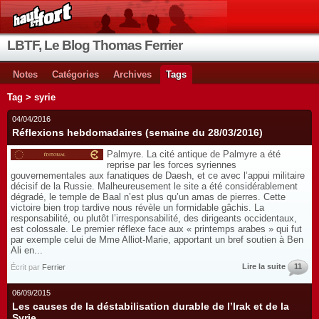
LBTF, Le Blog Thomas Ferrier
Notes
Catégories
Archives
Tags
Tag > syrie
04/04/2016
Réflexions hebdomadaires (semaine du 28/03/2016)
Palmyre. La cité antique de Palmyre a été
reprise par les forces syriennes
gouvernementales aux fanatiques de Daesh, et ce avec l’appui militaire
décisif de la Russie. Malheureusement le site a été considérablement
dégradé, le temple de Baal n’est plus qu’un amas de pierres. Cette
victoire bien trop tardive nous révèle un formidable gâchis. La
responsabilité, ou plutôt l’irresponsabilité, des dirigeants occidentaux,
est colossale. Le premier réflexe face aux « printemps arabes » qui fut
par exemple celui de Mme Alliot-Marie, apportant un bref soutien à Ben
Ali en...
Lire la suite
11
Écrit par
Ferrier
06/09/2015
Les causes de la déstabilisation durable de l’Irak et de la
Syrie.