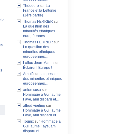
Théodore
sur
La
France et la Lettonie
(1ère partie)
ale
Thomas FERRIER
sur
La question des
minorités ethniques
européennes...
Thomas FERRIER
sur
es
La question des
minorités ethniques
européennes...
Lallau Jean-Marie
sur
Éclairer l’Europe !
es
Arnulf
sur
La question
des minorités ethniques
européennes...
anton cusa
sur
Hommage à Guillaume
Faye, ami disparu et...
alfred vierling
sur
Hommage à Guillaume
Faye, ami disparu et...
Togirix
sur
Hommage à
Guillaume Faye, ami
disparu et...