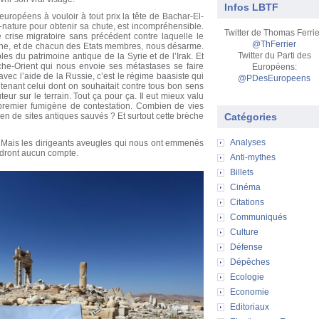
Infos LBTF
européens à vouloir à tout prix la tête de Bachar-El-
e-nature pour obtenir sa chute, est incompréhensible.
Twitter de Thomas Ferrie
crise migratoire sans précédent contre laquelle le
@ThFerrier
nne, et de chacun des Etats membres, nous désarme.
Twitter du Parti des
es du patrimoine antique de la Syrie et de l’Irak. Et
he-Orient qui nous envoie ses métastases se faire
Européens:
avec l’aide de la Russie, c’est le régime baasiste qui
@PDesEuropeens
intenant celui dont on souhaitait contre tous bon sens
eur sur le terrain. Tout ça pour ça. Il eut mieux valu
 premier fumigène de contestation. Combien de vies
n de sites antiques sauvés ? Et surtout cette brèche
Catégories
Analyses
 Mais les dirigeants aveugles qui nous ont emmenés
ndront aucun compte.
Anti-mythes
Billets
Cinéma
Citations
Communiqués
Culture
Défense
Dépêches
Ecologie
Economie
Editoriaux