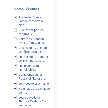
Notes récentes
Article de Riposte
Laïque consacré à
mes...
« Ne sortez pas les
sortants ! »
Entretien européen
avec Grégory Roose
Je suis pour Zemmour,
la décolonisation et le...
Le Parti des Européens
de Thomas Ferrier...
Les origines du
monothéisme.
Conférence sur la
Russie et l'Europe -...
Le tweet de la semaine
Hommage à Dominique
Venner
Lettre ouverte de
Thomas Ferrier à Eric
Zemmour