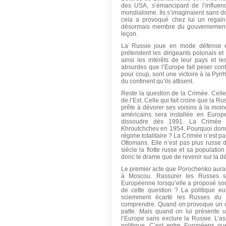
des USA, s’émancipant de l’influenc
mondialisme. Ils s’imaginaient sans dout
cela a provoqué chez lui un regain 
désormais membre du gouvernement u
leçon.
La Russie joue en mode défense e
prétendent les dirigeants polonais et 
ainsi les intérêts de leur pays et l
absurdes que l’Europe fait peser cont
pour coup, sont une victoire à la Pyrr
du continent qu’ils attisent.
Reste la question de la Crimée. Celle
de l’Est. Celle qui fait croire que la R
prête à dévorer ses voisins à la moin
américains sera installée en Europ
dissoudre dès 1991. La Crimée a 
Khroutchchev en 1954. Pourquoi donner
régime totalitaire ? La Crimée n’est pa
Ottomans. Elle n’est pas plus russe d
siècle la flotte russe et sa populatio
donc le drame que de revenir sur la d
Le premier acte que Porochenko aurait 
à Moscou. Rassurer les Russes sur
Européenne lorsqu’elle a proposé son 
de cette question ? La politique eu
sciemment écarté les Russes du j
comprendre. Quand on provoque un our
patte. Mais quand on lui présente un
l’Europe sans exclure la Russie. L’as
politique. C’est entre Européens qu