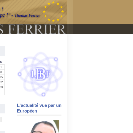
S
1
8
15
22
29
L'actualité vue par un
Européen