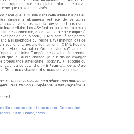
s qui appuient sur nos plaies, hier au Kosovo,
 ceux que l’histoire a divisés.
nsidérer que la Russie dans cette affaire n’a pas eu
les dirigeants ukrainiens ont été de véritables
se ses adversaires par la division (Transnistrie,
e leur territoire. Les USA font un jeu semblable mais
Europe occidentale, et ce avec la pleine complicité
avait pas agi de la sorte, l’OTAN serait à ses portes.
hant la russophobie qui règne à Washington, cas de
urs souligné la nocivité de maintenir l’OTAN. Poutine
 de la vie de sa nation. On le devine suffisamment
’épaule si l’Union Européenne devait enfin prendre
lent que la Russie change, je leur dis de changer
 propagande américaine, Rocky IV, à l’époque où
mençaient à se détendre : «
If I can change and we
». (Si je peux changer et si nous pouvons changer,
s la Russie, au lieu de s’en défier sous mauvaise
rgera vers l’Union Européenne. Ainsi (re)naîtra la
péens)
politique continentale
|
Lien permanent
|
Commentaires
héance
,
russie
,
ukraine
,
crimée
|