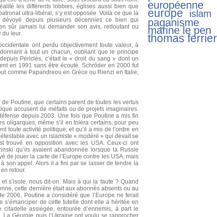
européenne
réalité les différents lobbies, églises aussi bien que
europe
islam
tronat ultra-libéral, s’y est opposée. Voilà ce que la
ir dévoyé depuis plusieurs décennies ce bien qui
paganisme
ien sûr jamais lui demander son avis, redoutant ou
marine le pen
 du leur.
thomas ferrier
occidentale ont perdu objectivement toute valeur, à
 donnant à tout un chacun, oubliant que le principe
depuis Périclès, c’était le « droit du sang » dont un
ment en 1991 sans être écouté. Schröder en 2000 fut
out comme Papandreou en Grèce ou Rienzi en Italie,
e Poutine, que certains parent de toutes les vertus
que accusent de méfaits ou de projets imaginaires.
éfense depuis 2003. Une fois que Poutine a mis fin
es oligarques, même s’il en toléra certains, pour peu
nt toute activité politique, et qu’il a mis de l’ordre en
étestable avec un islamiste « modéré » qui devait se
est trouvé en opposition avec les USA. Ceux-ci ont
zinski qu’ils avaient abandonnée lorsque la Russie
ayé de jouer la carte de l’Europe contre les USA, mais
 son appel. Alors il a fini par se lasser de tendre la
en retour.
t s’isole, nous dit-on. Mais à qui la faute ? Quand
éenne, cette dernière était aux abonnés absents ou au
de 2006, Poutine a considéré que l’Europe ne ferait
de s’émanciper de cette tutelle dont elle a héritée en
citadelle assiégée, entourée d’ennemis, à part le
 La Géorgie puis l’Ukraine ont voulu se rapprocher