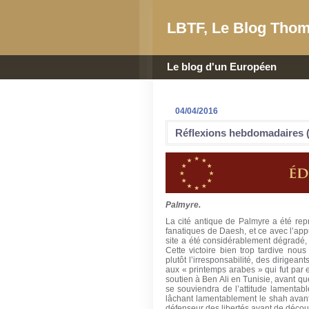
LBTF, Le Blog Thom
Le blog d'un Européen
04/04/2016
Réflexions hebdomadaires (
Palmyre.
La cité antique de Palmyre a été rep
fanatiques de Daesh, et ce avec l’app
site a été considérablement dégradé, 
Cette victoire bien trop tardive nous
plutôt l’irresponsabilité, des dirigean
aux « printemps arabes » qui fut par 
soutien à Ben Ali en Tunisie, avant qu
se souviendra de l’attitude lamentabl
lâchant lamentablement le shah avant 
défenseur des libertés avant de découv