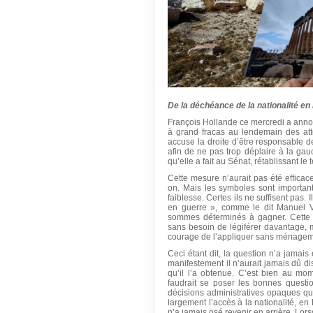
De la déchéance de la nationalité en
François Hollande ce mercredi a anno
à grand fracas au lendemain des atten
accuse la droite d’être responsable de
afin de ne pas trop déplaire à la gauc
qu’elle a fait au Sénat, rétablissant l
Cette mesure n’aurait pas été efficace
on. Mais les symboles sont importants
faiblesse. Certes ils ne suffisent pas
en guerre », comme le dit Manuel Va
sommes déterminés à gagner. Cette «
sans besoin de légiférer davantage,
courage de l’appliquer sans ménagem
Ceci étant dit, la question n’a jamais
manifestement il n’aurait jamais dû dis
qu’il l’a obtenue. C’est bien au mome
faudrait se poser les bonnes questi
décisions administratives opaques qu
largement l’accès à la nationalité, en
n’a jamais osé revenir en arrière. Lors