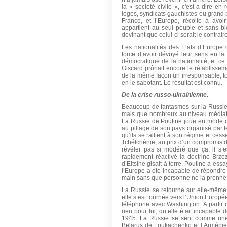
la « société civile », c'est-à-dire en 
loges, syndicats gauchistes ou grand pa
France, et l’Europe, récolte à avo
appartient au seul peuple et sans b
devinant que celui-ci serait le contraire
Les nationalités des Etats d’Europe 
force d’avoir dévoyé leur sens en la
démocratique de la nationalité, et ce 
Giscard prônait encore le rétablisse
de la même façon un irresponsable, t
en le sabotant. Le résultat est connu.
De la crise russo-ukrainienne.
Beaucoup de fantasmes sur la Russie d
mais que nombreux au niveau médiati
La Russie de Poutine joue en mode d
au pillage de son pays organisé par l
qu’ils se rallient à son régime et cesse
Tchétchénie, au prix d’un compromis d
révéler pas si modéré que ça, il s’
rapidement réactivé la doctrine Brze
d’Eltsine gisait à terre. Poutine a ess
l’Europe a été incapable de répondre à
main sans que personne ne la prenne 
La Russie se retourne sur elle-même e
elle s’est tournée vers l’Union Europ
téléphone avec Washington. A partir 
rien pour lui, qu’elle était incapable 
1945. La Russie se sent comme une 
Belarus de Loukachenko et l’Arménie.