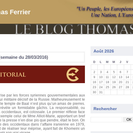
as Ferrier
Août 2026
semaine du 28/03/2016)
D
L
M
M
J
V
2
3
4
5
6
7
9
10
11
12
13
14
16
17
18
19
20
21
23
24
25
26
27
28
30
31
rise par les forces syriennes gouvernementales aux
ui militaire décisif de la Russie. Malheureusement le
le temple de Baal n’est plus qu’un amas de pierres.
 révèle un formidable gâchis. La responsabilité, ou
Rechercher
ts occidentaux, est colossale. Le premier réflexe face
exemple celui de Mme Alliot-Marie, apportant un bref
e la presse n’en dise pis que pendre, était le bon. On
e des occidentaux dans l’affaire iranienne en 1979,
de réaliser leur méprise, ayant fait de Khomeini un
rir son vrai visage.