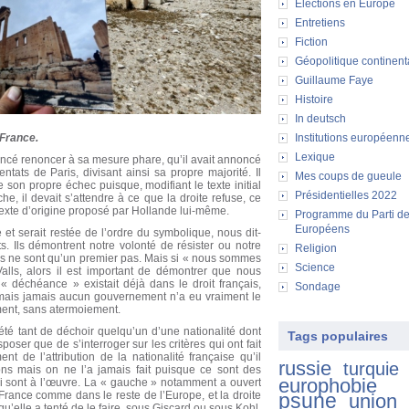
Elections en Europe
Entretiens
Fiction
Géopolitique continent
Guillaume Faye
Histoire
In deutsch
 France.
Institutions européenn
Lexique
ncé renoncer à sa mesure phare, qu’il avait annoncé
tats de Paris, divisant ainsi sa propre majorité. Il
Mes coups de gueule
 son propre échec puisque, modifiant le texte initial
Présidentielles 2022
he, il devait s’attendre à ce que la droite refuse, ce
e texte d’origine proposé par Hollande lui-même.
Programme du Parti d
Européens
 et serait restée de l’ordre du symbolique, nous dit-
. Ils démontrent notre volonté de résister ou notre
Religion
. Ils ne sont qu’un premier pas. Mais si « nous sommes
Science
lls, alors il est important de démontrer que nous
 déchéance » existait déjà dans le droit français,
Sondage
 mais jamais aucun gouvernement n’a eu vraiment le
ent, sans atermoiement.
 été tant de déchoir quelqu’un d’une nationalité dont
Tags populaires
poser que de s’interroger sur les critères qui ont fait
nt de l’attribution de la nationalité française qu’il
russie
turquie
ons mais on ne l’a jamais fait puisque ce sont des
europhobie
i sont à l’œuvre. La « gauche » notamment a ouvert
 France comme dans le reste de l’Europe, et la droite
psune
union
qu’elle a tenté de le faire, sous Giscard ou sous Kohl,