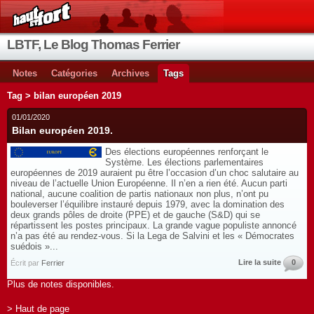
LBTF, Le Blog Thomas Ferrier
Notes
Catégories
Archives
Tags
Tag > bilan européen 2019
01/01/2020
Bilan européen 2019.
Des élections européennes renforçant le
Système. Les élections parlementaires
européennes de 2019 auraient pu être l’occasion d’un choc salutaire au
niveau de l’actuelle Union Européenne. Il n’en a rien été. Aucun parti
national, aucune coalition de partis nationaux non plus, n’ont pu
bouleverser l’équilibre instauré depuis 1979, avec la domination des
deux grands pôles de droite (PPE) et de gauche (S&D) qui se
répartissent les postes principaux. La grande vague populiste annoncé
n’a pas été au rendez-vous. Si la Lega de Salvini et les « Démocrates
suédois »...
Lire la suite
0
Écrit par
Ferrier
Plus de notes disponibles.
> Haut de page