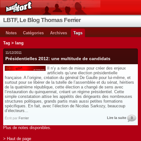
LBTF, Le Blog Thomas Ferrier
Notes
Catégories
Archives
Tags
Tag > lang
11/12/2011
Présidentielles 2012: une multitude de candidats
Il n’y a rien de mieux pour créer des enjeux
artificiels qu’une élection présidentielle
française. A l’origine, création du général De Gaulle pour lui-même, et
surtout pour se libérer de la tutelle de l’assemblée et du sénat, héritiers
de la quatrième république, cette élection a changé de sens avec
l’instauration du quinquennat, créant un régime présidentiel. Cette
simple constatation attise les appétits des dirigeants des nombreuses
structures politiques, grands partis mais aussi petites formations
spécifiques. En fait, avec l’élection de Nicolas Sarkozy, beaucoup
d’électeurs...
Lire la suite
0
Écrit par
Ferrier
Plus de notes disponibles.
> Haut de page