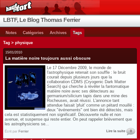
LBTF, Le Blog Thomas Ferrier
Notes
Catégories
Archives
Tags
Tag > physique
15/01/2010
La matière noire toujours aussi obscure
Le 17 Décembre 2009, le monde de
l'astrophysique retenait son souffle : le bruit
courait depuis plusieurs jours que la
collaboration CDMS (Cryogenic Dark Matter
Search) qui cherche à révéler la fantomatique
matière noire avec ses détecteurs au
germanium/silicium tapis dans une mine des
Rocheuses, avait réussi. L'annonce tant
attendue faisait 'pfuit' comme un pétard mouillé :
deux "événements" ont bien été détectés, mais
cela est statistiquement non significatif. Découverte nulle et non
avenue, et suspense qui reste entier. On peut rappeler brièvement que
les astrophysiciens se...
Lire la suite
0
Écrit par
Ferrier