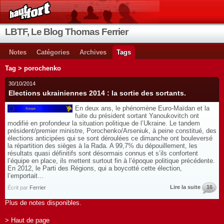
LBTF, Le Blog Thomas Ferrier
Notes
Catégories
Archives
Tags
Tag > porochenko
30/10/2014
Elections ukrainiennes 2014 : la sortie des sortants.
En deux ans, le phénomène Euro-Maïdan et la
fuite du président sortant Yanoukovitch ont
modifié en profondeur la situation politique de l’Ukraine. Le tandem
président/premier ministre, Porochenko/Arseniuk, à peine constitué, des
élections anticipées qui se sont déroulées ce dimanche ont bouleversé
la répartition des sièges à la Rada. A 99,7% du dépouillement, les
résultats quasi définitifs sont désormais connus et s’ils confortent
l’équipe en place, ils mettent surtout fin à l’époque politique précédente.
En 2012, le Parti des Régions, qui a boycotté cette élection,
l’emportait...
Lire la suite
16
Écrit par
Ferrier
Plus de notes disponibles.
> Haut de page