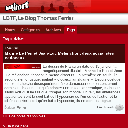
LBTF, Le Blog Thomas Ferrier
Notes
Catégories
Archives
Tags
Tag > débat
15/02/2011
Marine Le Pen et Jean-Luc Mélenchon, deux socialistes
nationaux
Le dessin de Plantu en date du 19 janvier l’a
magnifiquement illustré : Marine Le Pen et Jean-
Luc Mélenchon tiennent le même discours. La première en sourit. Le
second s’en offusque, parlant « d’odieux amalgame ». Depuis quelque
temps, il cherche désespérément à se démarquer de son concurrent
dans son discours, jusqu’à adopter une trajectoire erratique, mais nous
allons voir qu’il ne fait que tromper son monde. En fait, les différences
apparentes sont le seul fait de l’hypocrisie de l’un ou de l’autre, et la
différence réelle est qu’en fait d’hypocrisie, ils ne sont pas égaux....
Lire la suite
0
Écrit par
Ferrier
Plus de notes disponibles.
> Haut de page