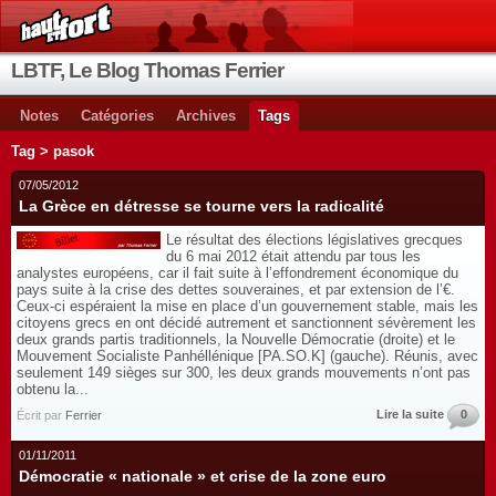
LBTF, Le Blog Thomas Ferrier
Notes
Catégories
Archives
Tags
Tag > pasok
07/05/2012
La Grèce en détresse se tourne vers la radicalité
Le résultat des élections législatives grecques
du 6 mai 2012 était attendu par tous les
analystes européens, car il fait suite à l’effondrement économique du
pays suite à la crise des dettes souveraines, et par extension de l’€.
Ceux-ci espéraient la mise en place d’un gouvernement stable, mais les
citoyens grecs en ont décidé autrement et sanctionnent sévèrement les
deux grands partis traditionnels, la Nouvelle Démocratie (droite) et le
Mouvement Socialiste Panhéllénique [PA.SO.K] (gauche). Réunis, avec
seulement 149 sièges sur 300, les deux grands mouvements n’ont pas
obtenu la...
Lire la suite
0
Écrit par
Ferrier
01/11/2011
Démocratie « nationale » et crise de la zone euro