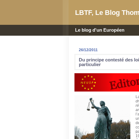
LBTF, Le Blog Thom
Le blog d'un Européen
26/12/2011
Du principe contesté des lo
particulier
La
d
r
a
l
u
d
co
p
19