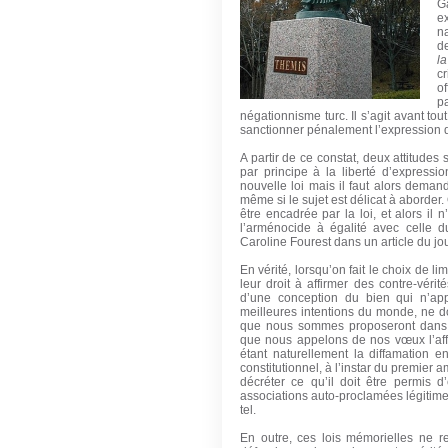
G
e
na
d
l
cr
o
p
négationnisme turc. Il s’agit avant tou
sanctionner pénalement l’expression d
A partir de ce constat, deux attitude
par principe à la liberté d’expressio
nouvelle loi mais il faut alors deman
même si le sujet est délicat à aborder.
être encadrée par la loi, et alors il
l’arménocide à égalité avec celle d
Caroline Fourest dans un article du j
En vérité, lorsqu’on fait le choix de li
leur droit à affirmer des contre-véri
d’une conception du bien qui n’ap
meilleures intentions du monde, ne do
que nous sommes proposeront dans l
que nous appelons de nos vœux l’affir
étant naturellement la diffamation 
constitutionnel, à l’instar du premier
décréter ce qu’il doit être permis d
associations auto-proclamées légitimes 
tel.
En outre, ces lois mémorielles ne r