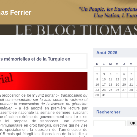
as Ferrier
Août 2026
is mémorielles et de la Turquie en
D
L
M
M
J
V
2
3
4
5
6
7
9
10
11
12
13
14
16
17
18
19
20
21
23
24
25
26
27
28
 proposition de loi n°3842 portant
« transposition du
30
31
roit communautaire sur la lutte contre le racisme et
éprimant la contestation de l’existence du génocide
rménien »
a été adopté en première lecture par
Rechercher
’assemblée nationale la semaine dernière, suscitant
ne réaction extrême du gouvernement turc. Le texte
e loi propose de transposer une directive
mmunautaire en droit français, directive qui ne vise
as spécialement la question de l’arménocide de
15 mais qui élargit les dispositions de la loi dite «