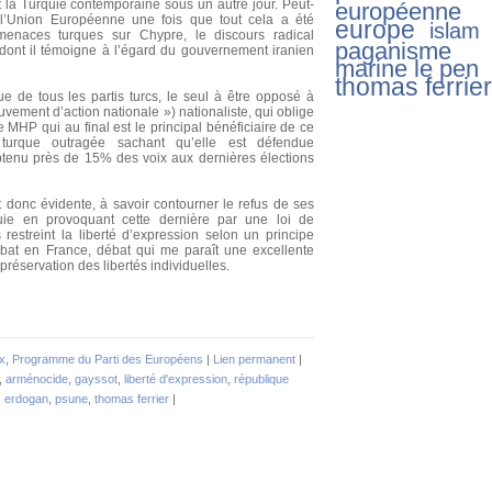
t la Turquie contemporaine sous un autre jour. Peut-
européenne
l’Union Européenne une fois que tout cela a été
europe
islam
menaces turques sur Chypre, le discours radical
paganisme
dont il témoigne à l’égard du gouvernement iranien
marine le pen
thomas ferrier
e de tous les partis turcs, le seul à être opposé à
vement d’action nationale ») nationaliste, qui oblige
e MHP qui au final est le principal bénéficiaire de ce
e turque outragée sachant qu’elle est défendue
btenu près de 15% des voix aux dernières élections
donc évidente, à savoir contourner le refus de ses
uie en provoquant cette dernière par une loi de
s restreint la liberté d’expression selon un principe
ébat en France, débat qui me paraît une excellente
préservation des libertés individuelles.
ux
,
Programme du Parti des Européens
|
Lien permanent
|
,
arménocide
,
gayssot
,
liberté d'expression
,
république
,
erdogan
,
psune
,
thomas ferrier
|