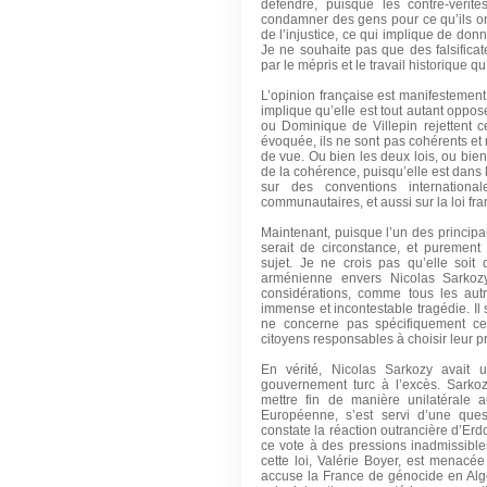
défendre, puisque les contre-vérité
condamner des gens pour ce qu’ils ont 
de l’injustice, ce qui implique de do
Je ne souhaite pas que des falsificat
par le mépris et le travail historique qu
L’opinion française est manifestement
implique qu’elle est tout autant oppo
ou Dominique de Villepin rejettent ce
évoquée, ils ne sont pas cohérents et
de vue. Ou bien les deux lois, ou bie
de la cohérence, puisqu’elle est dans l
sur des conventions internationa
communautaires, et aussi sur la loi fran
Maintenant, puisque l’un des principa
serait de circonstance, et purement
sujet. Je ne crois pas qu’elle soi
arménienne envers Nicolas Sarkozy
considérations, comme tous les autr
immense et incontestable tragédie. Il 
ne concerne pas spécifiquement ce
citoyens responsables à choisir leur 
En vérité, Nicolas Sarkozy avait 
gouvernement turc à l’excès. Sarkozy
mettre fin de manière unilatérale 
Européenne, s’est servi d’une quest
constate la réaction outrancière d’Erd
ce vote à des pressions inadmissibl
cette loi, Valérie Boyer, est menacé
accuse la France de génocide en Algér