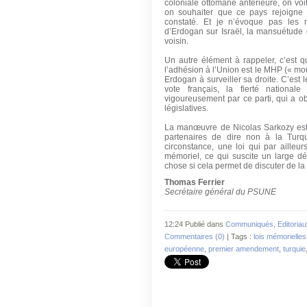
coloniale ottomane antérieure, on voi
on souhaiter que ce pays rejoigne 
constaté. Et je n’évoque pas les 
d’Erdogan sur Israël, la mansuétude 
voisin.
Un autre élément à rappeler, c’est qu
l’adhésion à l’Union est le MHP (« mou
Erdogan à surveiller sa droite. C’est l
vote français, la fierté national
vigoureusement par ce parti, qui a o
législatives.
La manœuvre de Nicolas Sarkozy est 
partenaires de dire non à la Turq
circonstance, une loi qui par ailleur
mémoriel, ce qui suscite un large d
chose si cela permet de discuter de la 
Thomas Ferrier
Secrétaire général du PSUNE
12:24 Publié dans
Communiqués
,
Editoria
Commentaires (0)
| Tags :
lois mémorielles
européenne
,
premier amendement
,
turquie