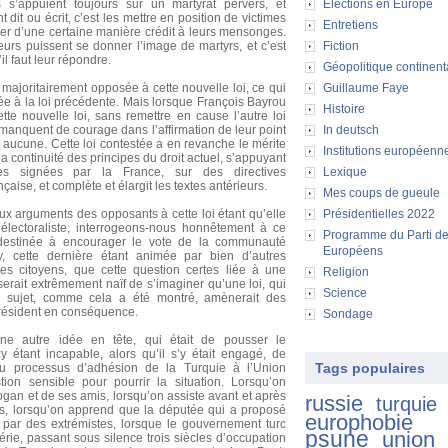
s s’appuient toujours sur un martyrat pervers, et
Elections en Europe
dit ou écrit, c’est les mettre en position de victimes
Entretiens
nner d’une certaine manière crédit à leurs mensonges.
eurs puissent se donner l’image de martyrs, et c’est
Fiction
’il faut leur répondre.
Géopolitique continent
 majoritairement opposée à cette nouvelle loi, ce qui
Guillaume Faye
sée à la loi précédente. Mais lorsque François Bayrou
Histoire
tte nouvelle loi, sans remettre en cause l’autre loi
 manquent de courage dans l’affirmation de leur point
In deutsch
n aucune. Cette loi contestée a en revanche le mérite
Institutions européenn
a continuité des principes du droit actuel, s’appuyant
les signées par la France, sur des directives
Lexique
çaise, et complète et élargit les textes antérieurs.
Mes coups de gueule
ux arguments des opposants à cette loi étant qu’elle
Présidentielles 2022
 électoraliste, interrogeons-nous honnêtement à ce
Programme du Parti d
t destinée à encourager le vote de la communauté
Européens
, cette dernière étant animée par bien d’autres
es citoyens, que cette question certes liée à une
Religion
serait extrêmement naïf de s’imaginer qu’une loi, qui
Science
 sujet, comme cela a été montré, amènerait des
président en conséquence.
Sondage
une autre idée en tête, qui était de pousser le
 étant incapable, alors qu’il s’y était engagé, de
Tags populaires
au processus d’adhésion de la Turquie à l’Union
ion sensible pour pourrir la situation. Lorsqu’on
ogan et de ses amis, lorsqu’on assiste avant et après
russie
turquie
es, lorsqu’on apprend que la députée qui a proposé
europhobie
e par des extrémistes, lorsque le gouvernement turc
psune
union
ie, passant sous silence trois siècles d’occupation