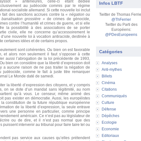
ayssot » antérieures, celle-ci étant dédiée
Infos LBTF
xclusivement au judéocide commis par le régime
tional-socialiste allemand. Si cette nouvelle loi inclut
e fait des sanctions accrues contre la
« négation ou
Twitter de Thomas Ferrie
a banalisation grossière »
de crimes de génocide,
@ThFerrier
imes contre l’humanité et crimes de guerre, et si elle
Twitter du Parti des
ffre la possibilité à des associations de se porter
Européens:
artie civile, elle ne concerne qu’accessoirement le
@PDesEuropeens
t d’une nouvelle loi à vocation antiraciste, destinée à
e certaines idées et de certains propos.
s seulement sont cohérentes. Ou bien on est favorable
Catégories
n, et alors non seulement il faut s’opposer à cette
der aussi l’abrogation de la loi précédente de 1993,
 Ou bien on considère que la liberté d’expression doit
Analyses
 n’y a aucune raison de ne pas traiter la négation de
Anti-mythes
u judéocide, comme le fait à juste titre remarquer
ournal Le Monde daté de samedi.
Billets
Cinéma
miter la liberté d’expression des citoyens, et y compris
tés, on se dote d’un mandat sans légitimité, au nom
Citations
partient qu’à vous. Le censeur, même animé des
Communiqués
it pas exister en démocratie. Aussi, les européistes
a constitution de la future république européenne
Culture
mation de la liberté d’expression, la seule entrave
Défense
envers une personne en particulier, comme principe
 amendement américain. Ce n’est pas au législateur de
Dépêches
’écrire ou de dire, et il n’est pas normal que des
Ecologie
puissent intervenir au tribunal pour faire taire tel ou
Economie
Editoriaux
endent pas service aux causes qu’elles prétendent