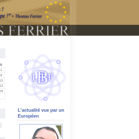
S
1
8
15
22
29
L'actualité vue par un
Européen