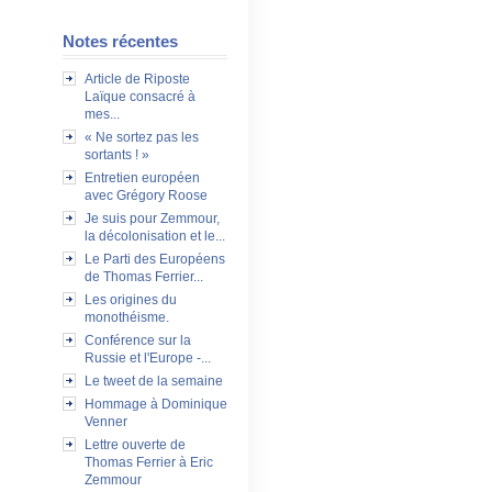
Notes récentes
Article de Riposte
Laïque consacré à
mes...
« Ne sortez pas les
sortants ! »
Entretien européen
avec Grégory Roose
Je suis pour Zemmour,
la décolonisation et le...
Le Parti des Européens
de Thomas Ferrier...
Les origines du
monothéisme.
Conférence sur la
Russie et l'Europe -...
Le tweet de la semaine
Hommage à Dominique
Venner
Lettre ouverte de
Thomas Ferrier à Eric
Zemmour