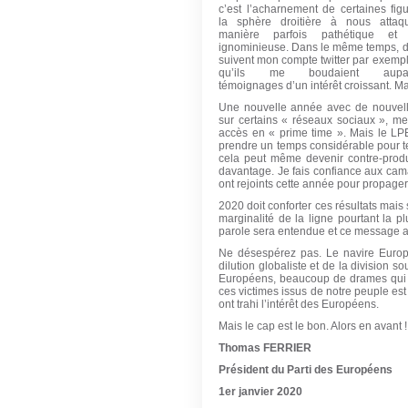
c’est l’acharnement de certaines fig
la sphère droitière à nous attaq
manière parfois pathétique e
ignominieuse. Dans le même temps, d
suivent mon compte twitter par exempl
qu’ils me boudaient aupara
témoignages d’un intérêt croissant. M
Une nouvelle année avec de nouvelle
sur certains « réseaux sociaux », 
accès en « prime time ». Mais le LPE
prendre un temps considérable pour te
cela peut même devenir contre-produc
davantage. Je fais confiance aux ca
ont rejoints cette année pour propager 
2020 doit conforter ces résultats mais 
marginalité de la ligne pourtant la p
parole sera entendue et ce message a
Ne désespérez pas. Le navire Europ
dilution globaliste et de la division s
Européens, beaucoup de drames qui au
ces victimes issus de notre peuple est
ont trahi l’intérêt des Européens.
Mais le cap est le bon. Alors en avant 
Thomas FERRIER
Président du Parti des Européens
1er janvier 2020