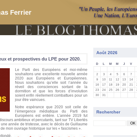
as Ferrier
Août 2026
eux et prospectives du LPE pour 2020.
D
L
M
M
J
V
Le Parti des Européens et moi-même
souhaitons une excellente nouvelle année
2
3
4
5
6
7
2020 aux Européens et Européennes.
9
10
11
12
13
14
Nous souhaitons qu’elle soit l’année du
16
17
18
19
20
21
réveil des consciences sortant de la
23
24
25
26
27
28
dormition et que les forces d’involution
soient enfin réellement combattues pour un
30
31
jour être vaincues.
Notre espérance que 2020 soit celle de
l’émergence médiatique du Parti des
Rechercher
Européens est entière. L’année 2019 fut
discours ambitieux et percutants, tant sur TV Libertés
si une année de tristesse, avec le décès de Guillaume
ie de mon ouvrage historique sur les « fascismes ».
nfondé,