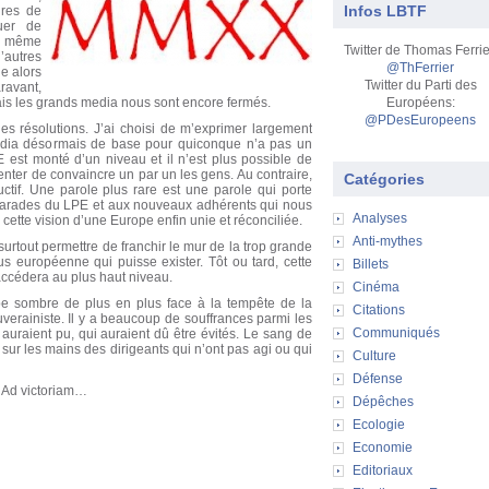
Infos LBTF
ures de
uer de
t même
Twitter de Thomas Ferrie
’autres
@ThFerrier
e alors
Twitter du Parti des
vant,
ais les grands media nous sont encore fermés.
Européens:
@PDesEuropeens
s résolutions. J’ai choisi de m’exprimer largement
media désormais de base pour quiconque n’a pas un
 est monté d’un niveau et il n’est plus possible de
nter de convaincre un par un les gens. Au contraire,
Catégories
tif. Une parole plus rare est une parole qui porte
marades du LPE et aux nouveaux adhérents qui nous
Analyses
cette vision d’une Europe enfin unie et réconciliée.
Anti-mythes
surtout permettre de franchir le mur de la trop grande
lus européenne qui puisse exister. Tôt ou tard, cette
Billets
ccédera au plus haut niveau.
Cinéma
e sombre de plus en plus face à la tempête de la
Citations
ouverainiste. Il y a beaucoup de souffrances parmi les
Communiqués
raient pu, qui auraient dû être évités. Le sang de
 sur les mains des dirigeants qui n’ont pas agi ou qui
Culture
Défense
! Ad victoriam…
Dépêches
Ecologie
Economie
Editoriaux