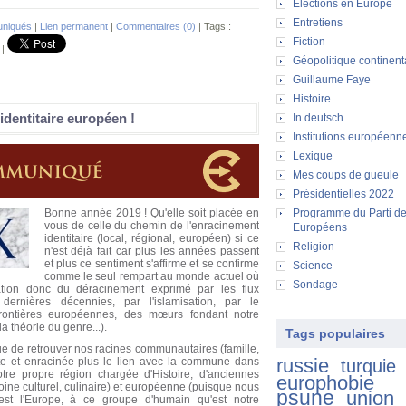
Elections en Europe
Entretiens
niqués
|
Lien permanent
|
Commentaires (0)
| Tags :
Fiction
|
Géopolitique continent
Guillaume Faye
Histoire
identitaire européen !
In deutsch
Institutions européenn
Lexique
Mes coups de gueule
Présidentielles 2022
Bonne année 2019 ! Qu'elle soit placée en
Programme du Parti d
vous de celle du chemin de l'enracinement
Européens
identitaire (local, régional, européen) si ce
Religion
n'est déjà fait car plus les années passent
et plus ce sentiment s'affirme et se confirme
Science
comme le seul rempart au monde actuel où
Sondage
isation donc du déracinement exprimé par les flux
 dernières décennies, par l'islamisation, par le
 frontières européennes, des mœurs fondant notre
la théorie du genre...).
Tags populaires
que de retrouver nos racines communautaires (famille,
russie
ète et enracinée plus le lien avec la commune dans
turquie
otre propre région chargée d'Histoire, d'anciennes
europhobie
moine culturel, culinaire) et européenne (puisque nous
psune
union
est l'Europe, à ce groupe d'humain qu'est notre