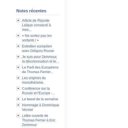
Notes récentes
Article de Riposte
Laïque consacré à
mes...
« Ne sortez pas les
sortants ! »
Entretien européen
avec Grégory Roose
Je suis pour Zemmour,
la décolonisation et le...
Le Parti des Européens
de Thomas Ferrier...
Les origines du
monothéisme.
Conférence sur la
Russie et l'Europe -...
Le tweet de la semaine
Hommage à Dominique
Venner
Lettre ouverte de
Thomas Ferrier à Eric
Zemmour