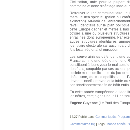
Civilisation, unie pour la plupart 
patrimoine et donc d'héritage indo-eu
Retrouver le lien communautaire, le l
mers, le lien spirituel (païen ou chr
extinction). Au-delà de l'enracinemen
réveil identitaire sur le plan politiqu
cette Europe gagner et mettre à bas t
cotiser à une ou plusieurs structures 
enracinée donc européenne. Par exe
autres structures identitaires ani
identitaire électorale car aucun parti
fois local, régional et européen.
Les souverainistes défendent une co
France comme une Idée et non une Réa
constituent à leurs yeux le mal absolu,
des états, coupable par ses actions p
société multi-conflictuelle, du jacobini
libéralisme, du cosmopolitisme. Le P
devenus nocifs, renverser la table au
son fonctionnement afin de bâtir enfin
En cette année européenne et identita
les nôtres, et rejoignez-nous ! Une seu
Eugène Guyenne
(Le Parti des Europ
14:27 Publié dans
Communiqués
,
Program
Commentaires (0)
| Tags :
bonne année
,
2