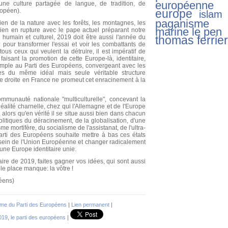
européenne
d'une culture partagée de langue, de tradition, de
ropéen).
europe
islam
paganisme
ien de la nature avec les forêts, les montagnes, les
marine le pen
étien en rupture avec le pape actuel préparant notre
t humain et culturel, 2019 doit être aussi l'année du
thomas ferrier
e: pour transformer l'essai et voir les combattants de
ous ceux qui veulent la détruire, il est impératif de
faisant la promotion de cette Europe-là, identitaire,
mple au Parti des Européens, convergeant avec les
mées du même idéal mais seule véritable structure
 de droite en France ne promeut cet enracinement à la
mmunauté nationale "multiculturelle", concevant la
lité charnelle, chez qui l'Allemagne et de l'Europe
 alors qu'en vérité il se situe aussi bien dans chacun
olitiques du déracinement, de la globalisation, d'une
sme mortifère, du socialisme de l'assistanat, de l'ultra-
arti des Européens souhaite mettre à bas ces états
 sein de l'Union Européenne et changer radicalement
 une Europe identitaire unie.
ire de 2019, faites gagner vos idées, qui sont aussi
le place manque: la vôtre !
éens)
me du Parti des Européens
|
Lien permanent
|
019
,
le parti des européens
|