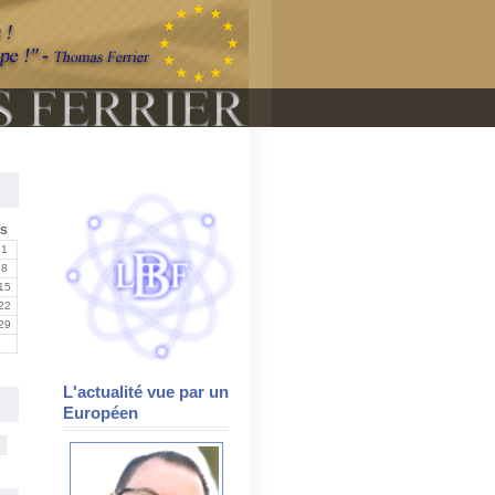
S
1
8
15
22
29
L'actualité vue par un
Européen