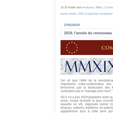
20:35 Publié dans
Analyses
,
Billets
,
Commu
bonne année
,
2020
,
le parti des européens
27/01/2019
2019, l'année du renouveau 
l'on vit (par l'effet de la mondial
migratoires extra-continentaux des
terrorisme, par la destruction des
civilisation par le "mariage pour tous", 
Où il n'y a pas d'échappatoire autre 
amis), locale (échelle la plus concr
laquelle on vit), régionale (aimer n
langues, cultures, traditions, en patri
appartenons tous à cette terre qu'