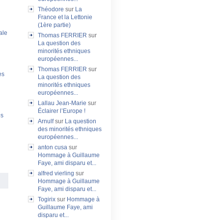
Théodore
sur
La
France et la Lettonie
(1ère partie)
ale
Thomas FERRIER
sur
La question des
minorités ethniques
européennes...
Thomas FERRIER
sur
es
La question des
minorités ethniques
européennes...
Lallau Jean-Marie
sur
Éclairer l’Europe !
es
Arnulf
sur
La question
des minorités ethniques
européennes...
anton cusa
sur
Hommage à Guillaume
Faye, ami disparu et...
alfred vierling
sur
Hommage à Guillaume
Faye, ami disparu et...
Togirix
sur
Hommage à
Guillaume Faye, ami
disparu et...