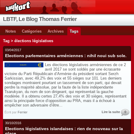
LBTF, Le Blog Thomas Ferrier
Notes
Catégories
Archives
Tags
Tag > élections législatives
03/04/2017
Elections parlementaires arméniennes : nihil noui sub sole.
Les élections législatives arméniennes de ce 2
avril 2017 se sont soldés par une écrasante
victoire du Parti Républicain d’Arménie du président sortant Serzh
Sarkissian, avec 49,2% des voix et 55 sièges sur 101. Les derniers
sondages montraient pourtant un tassement de son parti, qui devait
perdre la majorité absolue, par la faute de la liste indépendante
Tsarukyan, du nom de son dirigeant, qui représentait la gauche
modérée. Il a obtenu certes 27,4% des voix et 30 sièges, représentant
ainsi la principale force d’opposition au PRA, mais il a échoué à
empêcher son adversaire d’être...
Lire la suite
0
Écrit par
Ferrier
30/10/2016
Elections législatives islandaises : rien de nouveau sur la
glace