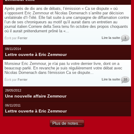
Après près de dix ans de débats, l’émission « Ca se dispute » où
s’opposent Eric Zemmour et Nicolas Domenach s’arrête par décision
unilatérale d’I-Télé. Elle fait suite à une campagne de diffamation contre
l’un de ses chroniqueurs au motif qu’il aurait dans un entretien au
journal italien Corriere della Sera tenu fin octobre des propos choquants
où il aurait prétendument prôné la «...
Lire la suite
1
Écrit par
Ferrier
08/11/2014
Lettre ouverte à Eric Zemmour
Monsieur Eric Zemmour, je n'ai pas lu votre dernier livre, dont on a
beaucoup parlé. En revanche je suis régulièrement votre débat avec
Nicolas Domenach dans l'émission Ca se dispute...
Lire la suite
10
Écrit par
Ferrier
28/05/2012
Une nouvelle affaire Zemmour
06/11/2011
Lettre ouverte à Eric Zemmour
Plus de notes...