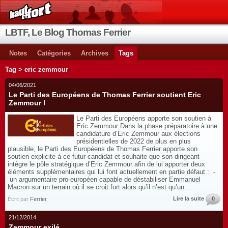
LBTF, Le Blog Thomas Ferrier
Notes
Catégories
Archives
Tags
Tag > eric zemmour
04/06/2021
Le Parti des Européens de Thomas Ferrier soutient Eric
Zemmour !
Le Parti des Européens apporte son soutien à
Eric Zemmour Dans la phase préparatoire à une
candidature d’Eric Zemmour aux élections
présidentielles de 2022 de plus en plus
plausible, le Parti des Européens de Thomas Ferrier apporte son
soutien explicite à ce futur candidat et souhaite que son dirigeant
intègre le pôle stratégique d’Eric Zemmour afin de lui apporter deux
éléments supplémentaires qui lui font actuellement en partie défaut : -
un argumentaire pro-européen capable de déstabiliser Emmanuel
Macron sur un terrain où il se croit fort alors qu’il n’est qu’un...
Lire la suite
0
Écrit par
Ferrier
21/12/2014
Zemmour exilé