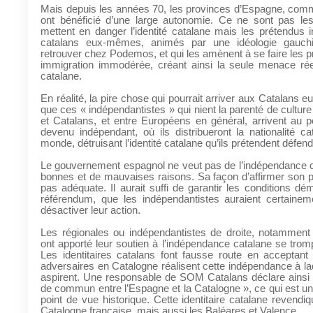
Mais depuis les années 70, les provinces d’Espagne, comm
ont bénéficié d’une large autonomie. Ce ne sont pas le
mettent en danger l’identité catalane mais les prétendus 
catalans eux-mêmes, animés par une idéologie gauchi
retrouver chez Podemos, et qui les amènent à se faire les 
immigration immodérée, créant ainsi la seule menace réell
catalane.
En réalité, la pire chose qui pourrait arriver aux Catalans 
que ces « indépendantistes » qui nient la parenté de culture
et Catalans, et entre Européens en général, arrivent au p
devenu indépendant, où ils distribueront la nationalité ca
monde, détruisant l’identité catalane qu’ils prétendent défend
Le gouvernement espagnol ne veut pas de l’indépendance c
bonnes et de mauvaises raisons. Sa façon d’affirmer son p
pas adéquate. Il aurait suffi de garantir les conditions dé
référendum, que les indépendantistes auraient certainem
désactiver leur action.
Les régionales ou indépendantistes de droite, notamment 
ont apporté leur soutien à l’indépendance catalane se tro
Les identitaires catalans font fausse route en acceptant
adversaires en Catalogne réalisent cette indépendance à la
aspirent. Une responsable de SOM Catalans déclare ainsi qu
de commun entre l’Espagne et la Catalogne », ce qui est un
point de vue historique. Cette identitaire catalane revendi
Catalogne française, mais aussi les Baléares et Valence.