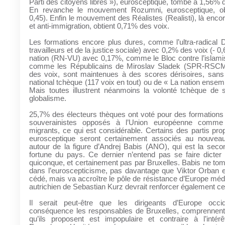
Parti des citoyens libres »), eurosceptique, tombe à 1,56% d
En revanche le mouvement Rozumni, eurosceptique, ob
0,45). Enfin le mouvement des Réalistes (Realisti), là enco
et anti-immigration, obtient 0,71% des voix.
Les formations encore plus dures, comme l’ultra-radical 
travailleurs et de la justice sociale) avec 0,2% des voix (- 0,
nation (RN-VU) avec 0,17%, comme le Bloc contre l’islami
comme les Républicains de Miroslav Sladek (SPR-RSC
des voix, sont maintenues à des scores dérisoires, sans 
national tchèque (117 voix en tout) ou de « La nation ensemb
Mais toutes illustrent néanmoins la volonté tchèque de 
globalisme.
25,7% des électeurs thèques ont voté pour des formations 
souverainistes opposés à l’Union européenne comme 
migrants, ce qui est considérable. Certains des partis pro
eurosceptique seront certainement associés au nouvea
autour de la figure d’Andrej Babis (ANO), qui est la sec
fortune du pays. Ce dernier n’entend pas se faire dicter 
quiconque, et certainement pas par Bruxelles. Babis ne to
dans l’euroscepticisme, pas davantage que Viktor Orban e
cédé, mais va accroître le pôle de résistance d’Europe mé
autrichien de Sebastian Kurz devrait renforcer également ce
Il serait peut-être que les dirigeants d’Europe occi
conséquence les responsables de Bruxelles, comprennent q
qu’ils proposent est impopulaire et contraire à l’intérê