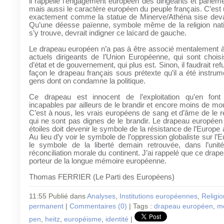
il rappelle l’engagement européen des dirigeants et parleme
mais aussi le caractère européen du peuple français. C’est 
exactement comme la statue de Minerve/Athéna sise deva
Qu’une déesse païenne, symbole même de la religion nat
s’y trouve, devrait indigner ce laïcard de gauche.
Le drapeau européen n’a pas à être associé mentalement à 
actuels dirigeants de l’Union Européenne, qui sont chois
d’état et de gouvernement, qui plus est. Sinon, il faudrait r
façon le drapeau français sous prétexte qu’il a été instrum
gens dont on condamne la politique.
Ce drapeau est innocent de l’exploitation qu’en font
incapables par ailleurs de le brandir et encore moins de mo
C’est à nous, les vrais européens de sang et d’âme de le 
qui ne sont pas dignes de le brandir. Le drapeau europée
étoiles doit devenir le symbole de la résistance de l’Europe
Au lieu d’y voir le symbole de l’oppression globaliste sur l
le symbole de la liberté demain retrouvée, dans l’unité 
réconciliation morale du continent. J’ai rappelé que ce drapea
porteur de la longue mémoire européenne.
Thomas FERRIER (Le Parti des Européens)
11:55 Publié dans
Analyses
,
Institutions européennes
,
Religio
permanent
|
Commentaires (0)
| Tags :
drapeau européen
,
m
pen
,
heitz
,
européisme
,
identité
|