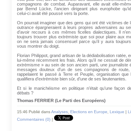
compagnons de combat. Auparavant, elle avait elle-même
par Bernd Lücke, l’ancien dirigeant plus europhobe qu’id
celui-ci avait été poussé vers la porte.
On pourrait imaginer que des gens qui ont été victimes de la
outrance épargneraient à leurs propres adversaires au se
d’avoir recours à ces mêmes ficelles dialectiques. Il n’en e
toujours trouver plus extrémiste que soi pour plaire aux me
on ne sera jamais consensuel parce qu’il y aura toujours
vous montrer du doigt.
Florian Philippot, grand artisan de la dédiabolisation ratée, en
lui-même récemment les frais. Alors qu’il ne cessait de dé
extrémisme » au sein de son ancien parti, une journaliste 
messages douteux d’un de ses compagnons de route, 
rappelaient le passé à Terre et Peuple, organisation que 
qualifiera d’extrémiste bien sûr, d’une de ses lieutenantes.
Et si le manichéisme en politique n’était qu’une façon de
débats ?
Thomas FERRIER (Le Parti des Européens)
15:46 Publié dans
Analyses
,
Elections en Europe
,
Lexique
|
L
Commentaires (0)
|