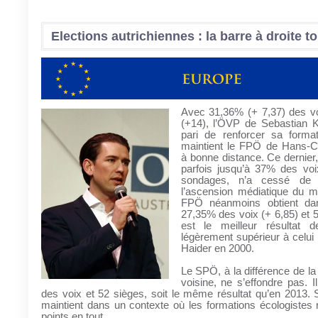
Elections autrichiennes : la barre à droite to
Avec 31,36% (+ 7,37) des vo
(+14), l’ÖVP de Sebastian K
pari de renforcer sa format
maintient le FPÖ de Hans-Ch
à bonne distance. Ce dernier, 
parfois jusqu’à 37% des voi
sondages, n’a cessé de r
l’ascension médiatique du m
FPÖ néanmoins obtient da
27,35% des voix (+ 6,85) et 5
est le meilleur résultat d
légèrement supérieur à celui
Haider en 2000.
Le SPÖ, à la différence de 
voisine, ne s’effondre pas. I
des voix et 52 sièges, soit le même résultat qu’en 2013. 
maintient dans un contexte où les formations écologistes 
points en tout.