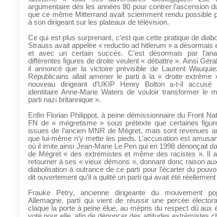
argumentaire dès les années 80 pour contrer l’ascension du
que ce même Mitterrand avait sciemment rendu possible pa
à son dirigeant sur les plateaux de télévision.
Ce qui est plus surprenant, c’est que cette pratique de diab
Strauss avait appelée « reductio ad hitlerum » a désormais 
et avec un certain succès. C’est désormais par l’an
différentes figures de droite veulent « débattre ». Ainsi Gér
il annoncé que la victoire prévisible de Laurent Wauquie
Républicains allait amener le parti à la « droite extrêm
nouveau dirigeant d’UKIP Henry Bolton a-t-il accusé 
identitaire Anne-Marie Waters de vouloir transformer le
parti nazi britannique ».
Enfin Florian Philippot, à peine démissionnaire du Front Nat
FN de « mégretisme » sous prétexte que certaines figure
issues de l’ancien MNR de Mégret, mais sont revenues a
que lui-même n’y mette les pieds. L’accusation est amusa
où il imite ainsi Jean-Marie Le Pen qui en 1998 dénonçait da
de Mégret « des extrémistes et même des racistes ». Il 
retourner à ses « vieux démons », donnant donc raison aux
diabolisation à outrance de ce parti pour l’écarter du pouvo
dit ouvertement qu’il a quitté un parti qui avait été réellement 
Frauke Petry, ancienne dirigeante du mouvement po
Allemagne, parti qui vient de réussir une percée élector
claque la porte à peine élue, au mépris du respect dû aux é
voté pour elle, afin de dénoncer des attitudes extrémistes 