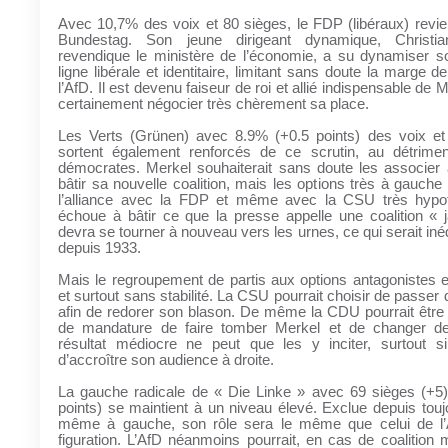
Avec 10,7% des voix et 80 sièges, le FDP (libéraux) revie
Bundestag. Son jeune dirigeant dynamique, Christia
revendique le ministère de l’économie, a su dynamiser so
ligne libérale et identitaire, limitant sans doute la marge 
l’AfD. Il est devenu faiseur de roi et allié indispensable de M
certainement négocier très chèrement sa place.
Les Verts (Grünen) avec 8.9% (+0.5 points) des voix et
sortent également renforcés de ce scrutin, au détrime
démocrates. Merkel souhaiterait sans doute les associer 
bâtir sa nouvelle coalition, mais les options très à gauche 
l’alliance avec la FDP et même avec la CSU très hypoth
échoue à bâtir ce que la presse appelle une coalition « 
devra se tourner à nouveau vers les urnes, ce qui serait iné
depuis 1933.
Mais le regroupement de partis aux options antagonistes es
et surtout sans stabilité. La CSU pourrait choisir de passer 
afin de redorer son blason. De même la CDU pourrait être
de mandature de faire tomber Merkel et de changer de
résultat médiocre ne peut que les y inciter, surtout si
d’accroître son audience à droite.
La gauche radicale de « Die Linke » avec 69 sièges (+5)
points) se maintient à un niveau élevé. Exclue depuis touj
même à gauche, son rôle sera le même que celui de l’A
figuration. L’AfD néanmoins pourrait, en cas de coalition 