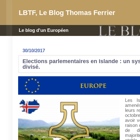
LBTF, Le Blog Thomas Ferrier
Le blog d'un Européen
30/10/2017
Elections parlementaires en Islande : un s
divisé.
Les Is
amenés
leurs r
octob
avoir 
raison 
de di
majori