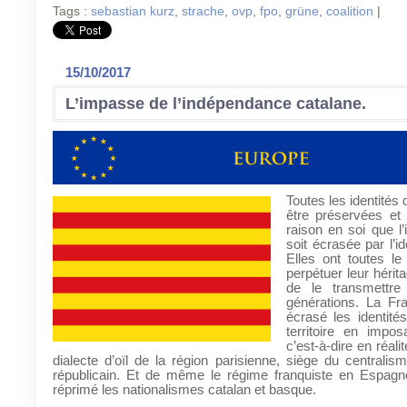
Tags :
sebastian kurz
,
strache
,
ovp
,
fpo
,
grüne
,
coalition
|
15/10/2017
L’impasse de l’indépendance catalane.
Toutes les identités
être préservées et 
raison en soi que l’
soit écrasée par l’id
Elles ont toutes l
perpétuer leur hérit
de le transmettre
générations. La Fr
écrasé les identité
territoire en impos
c’est-à-dire en réalité
dialecte d’oïl de la région parisienne, siège du centralis
républicain. Et de même le régime franquiste en Espag
réprimé les nationalismes catalan et basque.