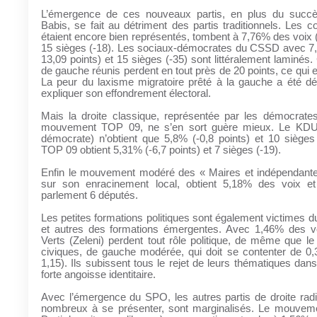
L’émergence de ces nouveaux partis, en plus du succ
Babis, se fait au détriment des partis traditionnels. Les 
étaient encore bien représentés, tombent à 7,76% des voix (-
15 sièges (-18). Les sociaux-démocrates du CSSD avec 7,
13,09 points) et 15 sièges (-35) sont littéralement laminés.
de gauche réunis perdent en tout près de 20 points, ce qui e
La peur du laxisme migratoire prêté à la gauche a été dé
expliquer son effondrement électoral.
Mais la droite classique, représentée par les démocrates
mouvement TOP 09, ne s’en sort guère mieux. Le KDU-
démocrate) n’obtient que 5,8% (-0,8 points) et 10 sièges
TOP 09 obtient 5,31% (-6,7 points) et 7 sièges (-19).
Enfin le mouvement modéré des « Maires et indépendante
sur son enracinement local, obtient 5,18% des voix et 
parlement 6 députés.
Les petites formations politiques sont également victimes
et autres des formations émergentes. Avec 1,46% des voi
Verts (Zeleni) perdent tout rôle politique, de même que le 
civiques, de gauche modérée, qui doit se contenter de 0,
1,15). Ils subissent tous le rejet de leurs thématiques dan
forte angoisse identitaire.
Avec l’émergence du SPO, les autres partis de droite radic
nombreux à se présenter, sont marginalisés. Le mouvem