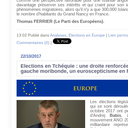
comme une perspective favorable pour une Islande angoi
davantage préserver ses intérêts et qui craint pour son i
phénomènes migratoires, alors qu’il n’y a que 300.000 Island
le nombre d’habitants du Grand Nancy en France.
Thomas FERRIER (Le Parti des Européens).
13:02 Publié dans
Analyses
,
Elections en Europe
|
Lien perm
Commentaires (0)
|
22/10/2017
Elections en Tchéquie : une droite renforcé
gauche moribonde, un euroscepticisme en
Les élections légis
qui se sont déroulé
octobre 2017 ont pe
d’Andrej
Babis
, 
mouvement ANO 201
milliardaire représ