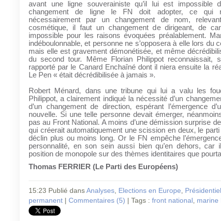
avant une ligne souverainiste qu’il lui est impossible d
changement de ligne le FN doit adopter, ce qui
nécessairement par un changement de nom, relevant
cosmétique, il faut un changement de dirigeant, de can
impossible pour les raisons évoquées préalablement. Ma
indéboulonnable, et personne ne s’opposera à elle lors du 
mais elle est gravement démonétisée, et même décrédibili
du second tour. Même Florian Philippot reconnaissait, 
rapporté par le Canard Enchaîné dont il niera ensuite la réa
Le Pen « était décrédibilisée à jamais ».
Robert Ménard, dans une tribune qui lui a valu les fou
Philippot, a clairement indiqué la nécessité d’un changemen
d’un changement de direction, espérant l’émergence d’u
nouvelle. Si une telle personne devait émerger, néanmoins
pas au Front National. A moins d’une démission surprise d
qui créerait automatiquement une scission en deux, le parti
déclin plus ou moins long. Or le FN empêche l’émergence
personnalité, en son sein aussi bien qu’en dehors, car i
position de monopole sur des thèmes identitaires que pourtant
Thomas FERRIER (Le Parti des Européens)
15:23 Publié dans
Analyses
,
Elections en Europe
,
Présidentie
permanent
|
Commentaires (5)
| Tags :
front national
,
marine 