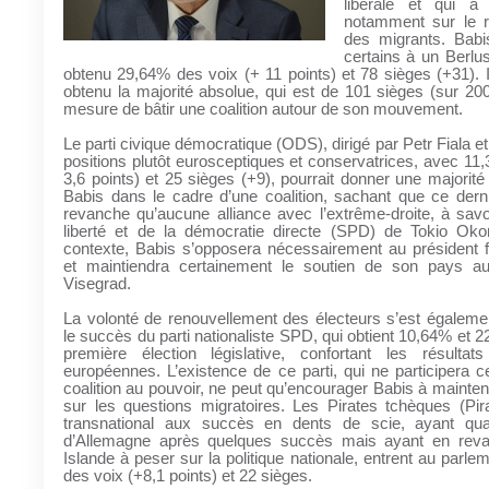
libérale et qui a
notamment sur le re
des migrants. Bab
certains à un Berlu
obtenu 29,64% des voix (+ 11 points) et 78 sièges (+31). I
obtenu la majorité absolue, qui est de 101 sièges (sur 200
mesure de bâtir une coalition autour de son mouvement.
Le parti civique démocratique (ODS), dirigé par Petr Fiala e
positions plutôt eurosceptiques et conservatrices, avec 11
3,6 points) et 25 sièges (+9), pourrait donner une majorité
Babis dans le cadre d’une coalition, sachant que ce dern
revanche qu’aucune alliance avec l’extrême-droite, à savoi
liberté et de la démocratie directe (SPD) de Tokio O
contexte, Babis s’opposera nécessairement au président 
et maintiendra certainement le soutien de son pays a
Visegrad.
La volonté de renouvellement des électeurs s’est égaleme
le succès du parti nationaliste SPD, qui obtient 10,64% et 2
première élection législative, confortant les résultat
européennes. L’existence de ce parti, qui ne participera 
coalition au pouvoir, ne peut qu’encourager Babis à mainteni
sur les questions migratoires. Les Pirates tchèques (Pir
transnational aux succès en dents de scie, ayant qua
d’Allemagne après quelques succès mais ayant en reva
Islande à peser sur la politique nationale, entrent au parl
des voix (+8,1 points) et 22 sièges.