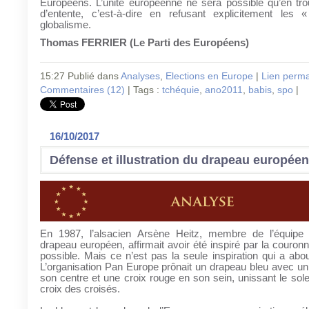
Européens. L’unité européenne ne sera possible qu’en tro
d’entente, c’est-à-dire en refusant explicitement les
globalisme.
Thomas FERRIER (Le Parti des Européens)
15:27 Publié dans
Analyses
,
Elections en Europe
|
Lien perm
Commentaires (12)
| Tags :
tchéquie
,
ano2011
,
babis
,
spo
|
16/10/2017
Défense et illustration du drapeau européen
En 1987, l’alsacien Arsène Heitz, membre de l’équipe
drapeau européen, affirmait avoir été inspiré par la couronn
possible. Mais ce n’est pas la seule inspiration qui a about
L’organisation Pan Europe prônait un drapeau bleu avec un
son centre et une croix rouge en son sein, unissant le solei
croix des croisés.