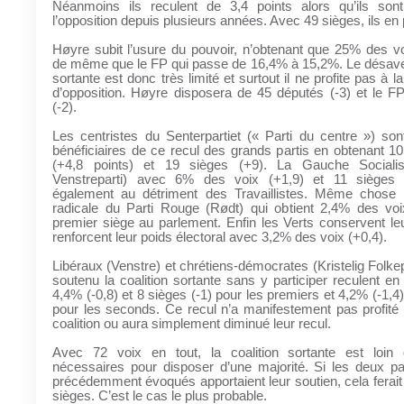
Néanmoins ils reculent de 3,4 points alors qu’ils son
l’opposition depuis plusieurs années. Avec 49 sièges, ils en 
Høyre subit l’usure du pouvoir, n’obtenant que 25% des voi
de même que le FP qui passe de 16,4% à 15,2%. Le désaveu
sortante est donc très limité et surtout il ne profite pas à la
d’opposition. Høyre disposera de 45 députés (-3) et le F
(-2).
Les centristes du Senterpartiet (« Parti du centre ») son
bénéficiaires de ce recul des grands partis en obtenant 1
(+4,8 points) et 19 sièges (+9). La Gauche Socialist
Venstreparti) avec 6% des voix (+1,9) et 11 sièges 
également au détriment des Travaillistes. Même chose
radicale du Parti Rouge (Rødt) qui obtient 2,4% des voi
premier siège au parlement. Enfin les Verts conservent leu
renforcent leur poids électoral avec 3,2% des voix (+0,4).
Libéraux (Venstre) et chrétiens-démocrates (Kristelig Folkep
soutenu la coalition sortante sans y participer reculent e
4,4% (-0,8) et 8 sièges (-1) pour les premiers et 4,2% (-1,4)
pour les seconds. Ce recul n’a manifestement pas profité 
coalition ou aura simplement diminué leur recul.
Avec 72 voix en tout, la coalition sortante est loin
nécessaires pour disposer d’une majorité. Si les deux par
précédemment évoqués apportaient leur soutien, cela ferai
sièges. C’est le cas le plus probable.