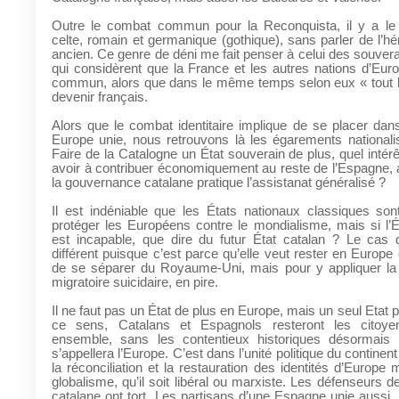
Outre le combat commun pour la Reconquista, il y a l
celte, romain et germanique (gothique), sans parler de l’hér
ancien. Ce genre de déni me fait penser à celui des souverai
qui considèrent que la France et les autres nations d’Euro
commun, alors que dans le même temps selon eux « tout 
devenir français.
Alors que le combat identitaire implique de se placer dan
Europe unie, nous retrouvons là les égarements nationali
Faire de la Catalogne un État souverain de plus, quel intér
avoir à contribuer économiquement au reste de l’Espagne,
la gouvernance catalane pratique l’assistanat généralisé ?
Il est indéniable que les États nationaux classiques son
protéger les Européens contre le mondialisme, mais si l’
est incapable, que dire du futur État catalan ? Le cas 
différent puisque c’est parce qu’elle veut rester en Europe 
de se séparer du Royaume-Uni, mais pour y appliquer la
migratoire suicidaire, en pire.
Il ne faut pas un État de plus en Europe, mais un seul Etat 
ce sens, Catalans et Espagnols resteront les cito
ensemble, sans les contentieux historiques désormais r
s’appellera l’Europe. C’est dans l’unité politique du continen
la réconciliation et la restauration des identités d’Europe
globalisme, qu’il soit libéral ou marxiste. Les défenseurs d
catalane ont tort. Les partisans d’une Espagne unie aussi.