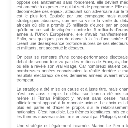
oppose des anathèmes sans fondement, elle devient médio
est amenée à exposer ce qui lui sert de programme. Elle es
déconnectée des enjeux, attaquant son adversaire sur le ter
est le plus fort. Épuisée par une campagne mais auss
stratégiques absurdes, comme sa visite la veille du déba
africain où elle a promis 15 milliards d’euros par an pour 
qu’elle ne cessait de vitupérer contre les 9 milliards d’eur
année à l’Union Européenne, elle n’avait manifestement
Enfin, ses quelques pas de danse à la fin d’une soirée d’
créant une désespérance profonde auprès de ses électeurs
et militants, ont accentué le désaveu.
On peut se remettre d’une contre-performance électoral
débat de second tour vu par des millions de Français, don
où elle a révélé son vrai visage. Car nombreux étaient ce
nombreuses années connaissaient la réalité derrière le m
résultats électoraux de ces dernières années avaient en
trompeur.
La stratégie a été mise en cause et à juste titre, mais chan
n’est pas aussi simple. Le débat sur l’euro a été mis so
même si Florian Philippot y revient sans cesse, mais
officiellement opposé à la monnaie unique. Le choix est 
plus en parler et d’axer le propos sur le rétablissement
nationales. C’est inaudible. Les thèmes identitaires, mis en 
les thèmes souverainistes, mis en avant par Philippot, sont i
Une stratégie est également incarnée. Marine Le Pen a t