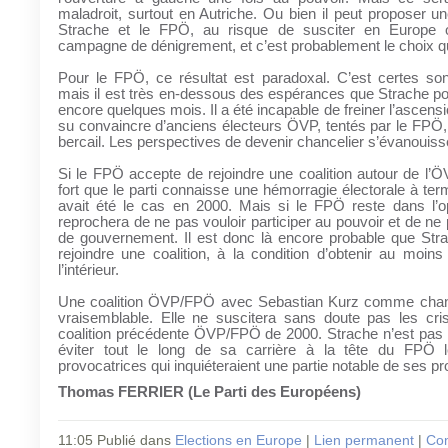
maladroit, surtout en Autriche. Ou bien il peut proposer un
Strache et le FPÖ, au risque de susciter en Europe o
campagne de dénigrement, et c’est probablement le choix qui
Pour le FPÖ, ce résultat est paradoxal. C’est certes son
mais il est très en-dessous des espérances que Strache pouv
encore quelques mois. Il a été incapable de freiner l’ascens
su convaincre d’anciens électeurs ÖVP, tentés par le FPÖ,
bercail. Les perspectives de devenir chancelier s’évanouiss
Si le FPÖ accepte de rejoindre une coalition autour de l’ÖV
fort que le parti connaisse une hémorragie électorale à t
avait été le cas en 2000. Mais si le FPÖ reste dans l’op
reprochera de ne pas vouloir participer au pouvoir et de ne 
de gouvernement. Il est donc là encore probable que Str
rejoindre une coalition, à la condition d’obtenir au moins
l’intérieur.
Une coalition ÖVP/FPÖ avec Sebastian Kurz comme chanc
vraisemblable. Elle ne suscitera sans doute pas les cris
coalition précédente ÖVP/FPÖ de 2000. Strache n’est pas H
éviter tout le long de sa carrière à la tête du FPÖ l
provocatrices qui inquiéteraient une partie notable de ses pr
Thomas FERRIER (Le Parti des Européens)
11:05 Publié dans
Elections en Europe
|
Lien permanent
|
Com