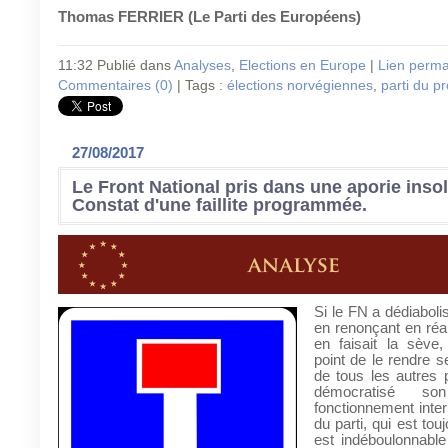
Thomas FERRIER (Le Parti des Européens)
11:32 Publié dans
Analyses
,
Elections en Europe
|
Lien perm
Commentaires (0)
| Tags :
élections norvégiennes
,
parti du p
27/08/2017
Le Front National pris dans une aporie insol
Constat d'une faillite programmée.
Si le FN a dédiaboli
en renonçant en réal
en faisait la sève,
point de le rendre s
de tous les autres p
démocratisé 
fonctionnement inter
du parti, qui est to
est indéboulonnabl