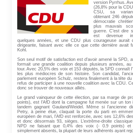
version Pyrrhus. Av
(26,8% pour la CDU 
CSU, sa variant
obtenant 246 député
démocratie chrétie
plus mauvais sco
guerre. C’est dire s
est devenue im
quelques années, et une CDU plus courageuse aurait 
dirigeante, faisant avec elle ce que cette dernière avait 
Kohl.
Son seul motif de satisfaction est d’avoir amené la SPD, av
formait une grande coalition depuis plusieurs années, au
tour. Avec 20,5% des voix et 153 députés, la SPD connaît l’
les plus médiocres de son histoire. Son candidat, l’anci
parlement européen Schulz, restera finalement à la tête du p
refus de participer à une nouvelle coalition avec la CDU. Ce
donc se trouver de nouveaux alliés.
Le grand vainqueur de cette élection, par sa marge de pr
points), est l’AfD dont la campagne fut menée sur un ton id
tandem gagnant Gauland/Weidel. Même si l’ancienne di
Petry, à peine élue, claquait la porte du parti en emme
européen de mari, l’AfD est renforcée, avec ses 12,6% des
et donc désormais 93, sièges. L’extrême-droite classique
NPD ne faisant que 0,4% des voix (- 0.9 points) et
simplement absents, la plupart de leurs adhérents ayant rejoi