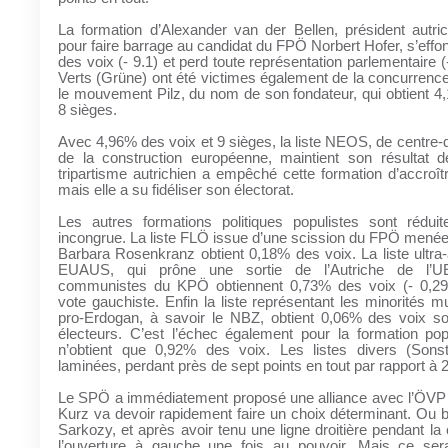
La formation d’Alexander van der Bellen, président autric
pour faire barrage au candidat du FPÖ Norbert Hofer, s’eff
des voix (- 9.1) et perd toute représentation parlementaire 
Verts (Grüne) ont été victimes également de la concurrence
le mouvement Pilz, du nom de son fondateur, qui obtient 4
8 sièges.
Avec 4,96% des voix et 9 sièges, la liste NEOS, de centre-dr
de la construction européenne, maintient son résultat d
tripartisme autrichien a empêché cette formation d’accroî
mais elle a su fidéliser son électorat.
Les autres formations politiques populistes sont réduit
incongrue. La liste FLÖ issue d’une scission du FPÖ mené
Barbara Rosenkranz obtient 0,18% des voix. La liste ultra
EUAUS, qui prône une sortie de l’Autriche de l’U
communistes du KPÖ obtiennent 0,73% des voix (- 0,29)
vote gauchiste. Enfin la liste représentant les minorités m
pro-Erdogan, à savoir le NBZ, obtient 0,06% des voix so
électeurs. C’est l’échec également pour la formation pop
n’obtient que 0,92% des voix. Les listes divers (Sons
laminées, perdant près de sept points en tout par rapport à 
Le SPÖ a immédiatement proposé une alliance avec l’ÖVP
Kurz va devoir rapidement faire un choix déterminant. Ou bie
Sarkozy, et après avoir tenu une ligne droitière pendant la
l’ouverture à gauche une fois au pouvoir. Mais ce sera