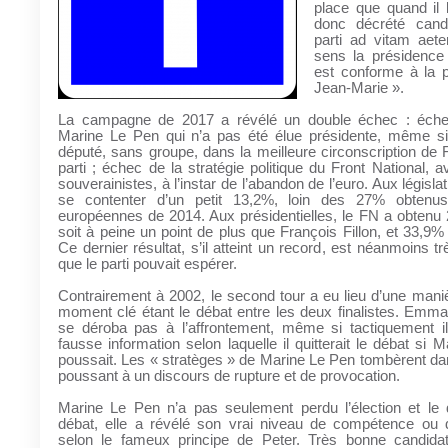
place que quand il l
donc décrété candi
parti ad vitam aet
sens la présidence
est conforme à la 
Jean-Marie ».
La campagne de 2017 a révélé un double échec : éche
Marine Le Pen qui n’a pas été élue présidente, même si 
député, sans groupe, dans la meilleure circonscription de
parti ; échec de la stratégie politique du Front National,
souverainistes, à l’instar de l’abandon de l’euro. Aux législa
se contenter d’un petit 13,2%, loin des 27% obtenus
européennes de 2014. Aux présidentielles, le FN a obtenu
soit à peine un point de plus que François Fillon, et 33,9%
Ce dernier résultat, s’il atteint un record, est néanmoins tr
que le parti pouvait espérer.
Contrairement à 2002, le second tour a eu lieu d’une maniè
moment clé étant le débat entre les deux finalistes. Emm
se déroba pas à l’affrontement, même si tactiquement il l
fausse information selon laquelle il quitterait le débat si 
poussait. Les « stratèges » de Marine Le Pen tombèrent dan
poussant à un discours de rupture et de provocation.
Marine Le Pen n’a pas seulement perdu l’élection et le
débat, elle a révélé son vrai niveau de compétence ou 
selon le fameux principe de Peter. Très bonne candida