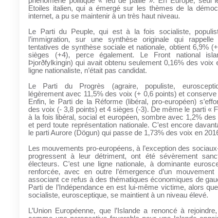
phénomène politique « feu de paille ». En Europe, seul
Etoiles italien, qui a émergé sur les thèmes de la démocr
internet, a pu se maintenir à un très haut niveau.
Le Parti du Peuple, qui est à la fois socialiste, populi
l’immigration, sur une synthèse originale qui rappell
tentatives de synthèse sociale et nationale, obtient 6,9% (+
sièges (+4), perce également. Le Front national isla
Þjorðfylkingin) qui avait obtenu seulement 0,16% des voix
ligne nationaliste, n’était pas candidat.
Le Parti du Progrès (agraire, populiste, euroscepti
légèrement avec 11,5% des voix (+ 0,6 points) et conserve 
Enfin, le Parti de la Réforme (libéral, pro-européen) s’ef
des voix (- 3,8 points) et 4 sièges (-3). De même le parti « 
à la fois libéral, social et européen, sombre avec 1,2% des 
et perd toute représentation nationale. C’est encore davan
le parti Aurore (Dögun) qui passe de 1,73% des voix en 201
Les mouvements pro-européens, à l’exception des sociaux
progressent à leur détriment, ont été sévèrement sanc
électeurs. C’est une ligne nationale, à dominante eurosce
renforcée, avec en outre l’émergence d’un mouvement a
associant ce refus à des thématiques économiques de gauc
Parti de l’Indépendance en est lui-même victime, alors qu
socialiste, eurosceptique, se maintient à un niveau élevé.
L’Union Européenne, que l’Islande a renoncé à rejoindre,