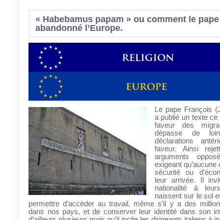
« Habebamus papam » ou comment le pape
abandonné l’Europe.
Le pape François (J
a publié un texte ce
faveur des migra
dépasse de loi
déclarations anté
faveur. Ainsi rejet
arguments opposé
exigeant qu’aucune 
sécurité ou d’éco
leur arrivée. Il in
nationalité à leur
naissent sur le sol 
permettre d’accéder au travail, même s’il y a des milli
dans nos pays, et de conserver leur identité dans son inté
d’ailleurs plusieurs mois qu’il incite les dirigeants italiens à in