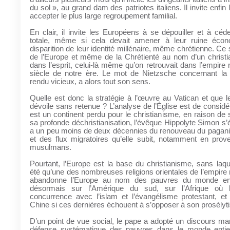
du sol », au grand dam des patriotes italiens. Il invite enfi
accepter le plus large regroupement familial.
En clair, il invite les Européens à se dépouiller et à céd
totale, même si cela devait amener à leur ruine écon
disparition de leur identité millénaire, même chrétienne. Ce s
de l’Europe et même de la Chrétienté au nom d’un christ
dans l’esprit, celui-là même qu’on retrouvait dans l’empire
siècle de notre ère. Le mot de Nietzsche concernant la c
rendu vicieux, a alors tout son sens.
Quelle est donc la stratégie à l’œuvre au Vatican et que 
dévoile sans retenue ? L’analyse de l’Église est de considé
est un continent perdu pour le christianisme, en raison de s
sa profonde déchristianisation, l’évêque Hippolyte Simon s’ét
a un peu moins de deux décennies du renouveau du pagan
et des flux migratoires qu’elle subit, notamment en pro
musulmans.
Pourtant, l’Europe est la base du christianisme, sans laquel
été qu’une des nombreuses religions orientales de l’empire
abandonne l’Europe au nom des pauvres du monde enti
désormais sur l’Amérique du sud, sur l’Afrique où l
concurrence avec l’islam et l’évangélisme protestant, et 
Chine si ces dernières échouent à s’opposer à son prosélyt
D’un point de vue social, le pape a adopté un discours mar
défense systématique des pauvres dans le monde entie