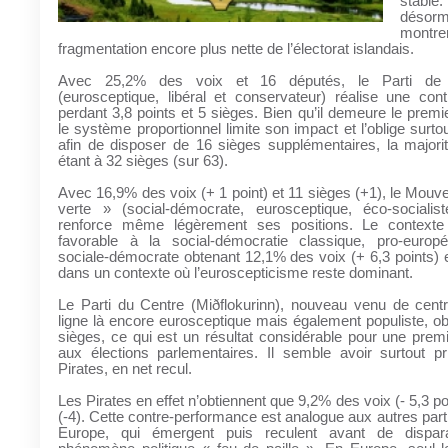
stable
désor
mon
fragmentation encore plus nette de l’électorat islandais.
Avec 25,2% des voix et 16 députés, le Parti de l
(eurosceptique, libéral et conservateur) réalise une con
perdant 3,8 points et 5 sièges. Bien qu’il demeure le premie
le système proportionnel limite son impact et l’oblige surto
afin de disposer de 16 sièges supplémentaires, la majori
étant à 32 sièges (sur 63).
Avec 16,9% des voix (+ 1 point) et 11 sièges (+1), le Mo
verte » (social-démocrate, eurosceptique, éco-socialist
renforce même légèrement ses positions. Le contexte
favorable à la social-démocratie classique, pro-europée
sociale-démocrate obtenant 12,1% des voix (+ 6,3 points) e
dans un contexte où l’euroscepticisme reste dominant.
Le Parti du Centre (Miðflokurinn), nouveau venu de centr
ligne là encore eurosceptique mais également populiste, ob
sièges, ce qui est un résultat considérable pour une prem
aux élections parlementaires. Il semble avoir surtout pr
Pirates, en net recul.
Les Pirates en effet n’obtiennent que 9,2% des voix (- 5,3 po
(-4). Cette contre-performance est analogue aux autres parti
Europe, qui émergent puis reculent avant de dispara