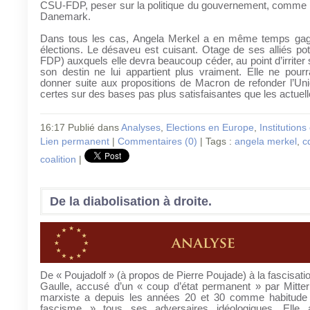
CSU-FDP, peser sur la politique du gouvernement, comme l
Danemark.
Dans tous les cas, Angela Merkel a en même temps gag
élections. Le désaveu est cuisant. Otage de ses alliés pote
FDP) auxquels elle devra beaucoup céder, au point d’irriter 
son destin ne lui appartient plus vraiment. Elle ne pour
donner suite aux propositions de Macron de refonder l’Un
certes sur des bases pas plus satisfaisantes que les actuell
16:17 Publié dans
Analyses
,
Elections en Europe
,
Institution
Lien permanent
|
Commentaires (0)
| Tags :
angela merkel
,
c
coalition
|
De la diabolisation à droite.
De « Poujadolf » (à propos de Pierre Poujade) à la fascisati
Gaulle, accusé d’un « coup d’état permanent » par Mitter
marxiste a depuis les années 20 et 30 comme habitude
fascisme » tous ses adversaires idéologiques. Elle