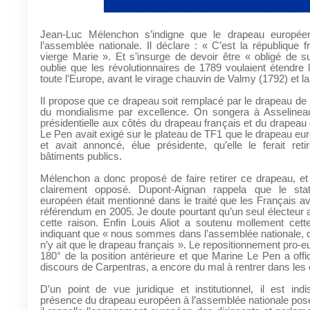
Jean-Luc Mélenchon s’indigne que le drapeau européen
l’assemblée nationale. Il déclare : « C’est la république f
vierge Marie ». Et s’insurge de devoir être « obligé de su
oublie que les révolutionnaires de 1789 voulaient étendre l
toute l’Europe, avant le virage chauvin de Valmy (1792) et la 
Il propose que ce drapeau soit remplacé par le drapeau d
du mondialisme par excellence. On songera à Asseline
présidentielle aux côtés du drapeau français et du drapeau
Le Pen avait exigé sur le plateau de TF1 que le drapeau euro
et avait annoncé, élue présidente, qu’elle le ferait ret
bâtiments publics.
Mélenchon a donc proposé de faire retirer ce drapeau, et
clairement opposé. Dupont-Aignan rappela que le sta
européen était mentionné dans le traité que les Français av
référendum en 2005. Je doute pourtant qu’un seul électeur a
cette raison. Enfin Louis Aliot a soutenu mollement cett
indiquant que « nous sommes dans l’assemblée nationale, c’
n’y ait que le drapeau français ». Le repositionnement pro-
180° de la position antérieure et que Marine Le Pen a offi
discours de Carpentras, a encore du mal à rentrer dans les 
D’un point de vue juridique et institutionnel, il est ind
présence du drapeau européen à l’assemblée nationale pos