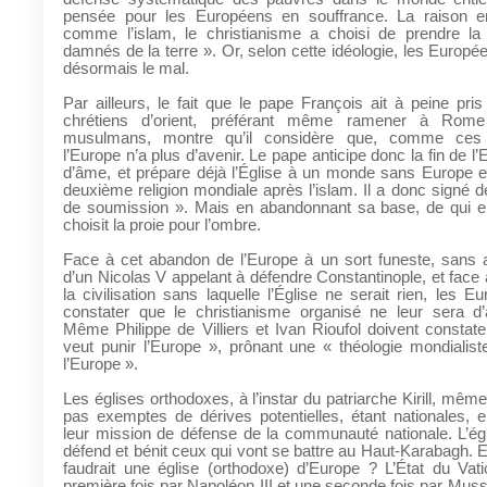
pensée pour les Européens en souffrance. La raison e
comme l’islam, le christianisme a choisi de prendre l
damnés de la terre ». Or, selon cette idéologie, les Europé
désormais le mal.
Par ailleurs, le fait que le pape François ait à peine pri
chrétiens d’orient, préférant même ramener à Rom
musulmans, montre qu’il considère que, comme ces
l’Europe n’a plus d’avenir. Le pape anticipe donc la fin de l
d’âme, et prépare déjà l’Église à un monde sans Europe et
deuxième religion mondiale après l’islam. Il a donc signé de
de soumission ». Mais en abandonnant sa base, de qui elle
choisit la proie pour l’ombre.
Face à cet abandon de l’Europe à un sort funeste, sans a
d’un Nicolas V appelant à défendre Constantinople, et face
la civilisation sans laquelle l’Église ne serait rien, les E
constater que le christianisme organisé ne leur sera d
Même Philippe de Villiers et Ivan Rioufol doivent constat
veut punir l’Europe », prônant une « théologie mondialist
l’Europe ».
Les églises orthodoxes, à l’instar du patriarche Kirill, même
pas exemptes de dérives potentielles, étant nationales, e
leur mission de défense de la communauté nationale. L’ég
défend et bénit ceux qui vont se battre au Haut-Karabagh. Es
faudrait une église (orthodoxe) d’Europe ? L’État du Vat
première fois par Napoléon III et une seconde fois par Musso