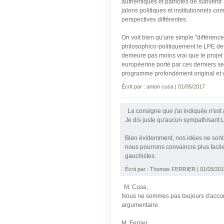
authentiques et patriotes de subvertir 
jalons politiques et institutionnels c
perspectives différentes.
On voit bien qu'une simple "différenc
philosophico-politiquement le LPE de
demeure pas moins vrai que le projet 
européenne porté par ces derniers se t
programme profondément original et v
Écrit par : anton cusa | 01/05/2017
La consigne que j'ai indiquée n'es
Je dis juste qu'aucun sympathisant
Bien évidemment, nos idées ne sont p
nous pourrons convaincre plus facile
gauchistes.
Écrit par : Thomas FERRIER | 01/05/20
M. Cusa,
Nous ne sommes pas toujours d'accord,
argumentaire.
M. Ferrier,