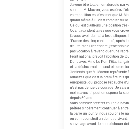
J'avoue être totalement dérouté par vo
soutenir M. Macron, vous espérez l'él
votre position est d'estimer que M. Ma
quand même élu, c'est compter sur le
Ce qui est d'ailleurs une position très 
Quant aux identitaires que vous croye
j'avoue avoir du mal à les distinguer. 
"France des cinq continents", après le
d'outre-mer. Hier encore, j'entendais 
pas vocation à revendiquer une représe
Front national prévoit l'abolition de tou
Donc avec Mme Le Pen, l'Etat français,
et sa désincarnation, seul et contre to
J'entends que M. Macron représente à
admettez que c'est la première fois qu
européiste, qui propose l'ébauche d'
n'est pas dénué de courage. Je sais 
moins avec lui peut-on espérer la sub
depuis 50 ans.
Vous semblez préférer couler le navir
préfère sincèrement continuer à entret
la barre un jour. Si nous coulons le n
en voir reconstruit un de notre vivant
sauvetage avant de nous échouer défi