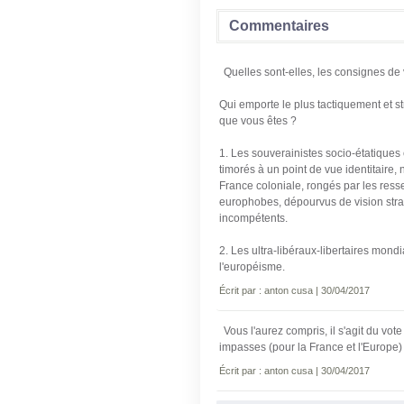
Commentaires
Quelles sont-elles, les consignes de
Qui emporte le plus tactiquement et s
que vous êtes ?
1. Les souverainistes socio-étatiques
timorés à un point de vue identitaire,
France coloniale, rongés par les ress
europhobes, dépourvus de vision str
incompétents.
2. Les ultra-libéraux-libertaires mond
l'européisme.
Écrit par : anton cusa | 30/04/2017
Vous l'aurez compris, il s'agit du vot
impasses (pour la France et l'Europe) 
Écrit par : anton cusa | 30/04/2017