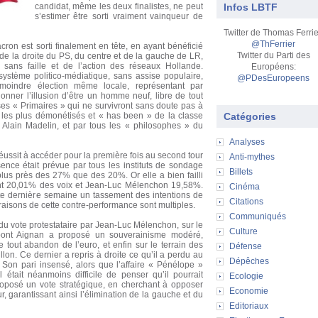
candidat, même les deux finalistes, ne peut
Infos LBTF
s’estimer être sorti vraiment vainqueur de
Twitter de Thomas Ferrie
@ThFerrier
n est sorti finalement en tête, en ayant bénéficié
Twitter du Parti des
s de la droite du PS, du centre et de la gauche de LR,
 sans faille et de l’action des réseaux Hollande.
Européens:
 système politico-médiatique, sans assise populaire,
@PDesEuropeens
moindre élection même locale, représentant par
donner l’illusion d’être un homme neuf, libre de tout
es « Primaires » qui ne survivront sans doute pas à
r les plus démonétisés et « has been » de la classe
Catégories
 Alain Madelin, et par tous les « philosophes » du
Analyses
ussit à accéder pour la première fois au second tour
Anti-mythes
sence était prévue par tous les instituts de sondage
Billets
plus près des 27% que des 20%. Or elle a bien failli
nant 20,01% des voix et Jean-Luc Mélenchon 19,58%.
Cinéma
te dernière semaine un tassement des intentions de
Citations
raisons de cette contre-performance sont multiples.
Communiqués
 du vote protestataire par Jean-Luc Mélenchon, sur le
Culture
upont Aignan a proposé un souverainisme modéré,
 tout abandon de l’euro, et enfin sur le terrain des
Défense
llon. Ce dernier a repris à droite ce qu’il a perdu au
Dépêches
 Son pari insensé, alors que l’affaire « Pénélope »
 Il était néanmoins difficile de penser qu’il pourrait
Ecologie
roposé un vote stratégique, en cherchant à opposer
Economie
, garantissant ainsi l’élimination de la gauche et du
Editoriaux