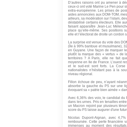
D’autres raisons ont pu amener à dé
ceux-ci ont voté Marine Le Pen pour si
extra-européenne. Les prises de posit
aides annoncées aux DOM-TOM, messag
ailleurs, sa modération sur l’islam, d
déstabilisé certains électeurs. Elle au
faisant apparaître Jean-Luc Mélenc
place qu’elle-même. Ses positions s
elle et l’électorat de droite un cordon s
La surprise est venue du vote des DO
(île à 99% bantoue et musulmane), 3
en Guyane. Une façon de marquer le
plutôt la marque des « vertus » de 
territoires ? A Paris, elle ne fait
moyenne en Ile de France. L’ouest res
et le sud-est sont forts. La Corse
nationalistes n’hésitant pas à la sou
niveau régional.
Fillon échoue de peu, n’ayant néanm
absorbe la gauche du PS sur une lig
évoquant sa « patrie bien aimée » dan
Avec 6,36% des voix, le candidat du P
dans les urnes. Pris en tenailles ent
un Macron rejoint par plusieurs ténors 
score du PS laisse augurer d'une future
Nicolas Dupont-Aignan, avec 4,7
remboursée. Cette perte financière va
immenses au moment des résultats.