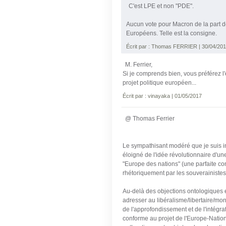
C'est LPE et non "PDE".
Aucun vote pour Macron de la part d
Européens. Telle est la consigne.
Écrit par : Thomas FERRIER | 30/04/20
M. Ferrier,
Si je comprends bien, vous préférez l'é
projet politique européen...
Écrit par : vinayaka | 01/05/2017
@ Thomas Ferrier
Le sympathisant modéré que je suis inc
éloigné de l'idée révolutionnaire d'
"Europe des nations" (une parfaite co
rhétoriquement par les souverainistes
Au-delà des objections ontologiques 
adresser au libéralisme/libertaire/mon
de l'approfondissement et de l'intégra
conforme au projet de l'Europe-Nation