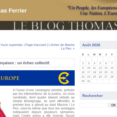
as Ferrier
Août 2026
 Vucic superstar.
|
Page d'accueil
|
L’échec de Marine
Le Pen. »
D
L
M
M
J
V
nçaises : un échec collectif.
2
3
4
5
6
7
9
10
11
12
13
14
16
17
18
19
20
21
23
24
25
26
27
28
30
31
A l’issue d’une campagne pénible, polluée
par les interventions de la justice, où onze
Rechercher
candidats, dont quatre étaient réduits au
simple témoignage, se sont affrontés, le
premier tour a abouti au duel Macron / Le
Pen, celui-là même que tous les sondages
indiquaient depuis plusieurs semaines,
mais l’ordre prévu a été inversé. Aucun