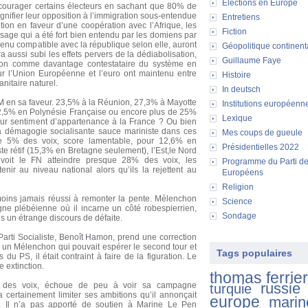
Elections en Europe
courager certains électeurs en sachant que 80% de
gnifier leur opposition à l’immigration sous-entendue
Entretiens
ion en faveur d’une coopération avec l’Afrique, les
Fiction
e qui a été fort bien entendu par les domiens par
evenu compatible avec la république selon elle, auront
Géopolitique continent
ra aussi subi les effets pervers de la dédiabolisation,
Guillaume Faye
hon comme davantage contestataire du système en
ur l’Union Européenne et l’euro ont maintenu entre
Histoire
anitaire naturel.
In deutsch
M en sa faveur. 23,5% à la Réunion, 27,3% à Mayotte
Institutions européenn
2,5% en Polynésie Française ou encore plus de 25%
Lexique
ur sentiment d’appartenance à la France ? Ou bien
la démagogie socialisante sauce mariniste dans ces
Mes coups de gueule
 que 5% des voix, score lamentable, pour 12,6% en
Présidentielles 2022
te rétif (15,3% en Bretagne seulement), l’Est,le Nord
 voit le FN atteindre presque 28% des voix, les
Programme du Parti d
tenir au niveau national alors qu’ils la rejettent au
Européens
Religion
oins jamais réussi à remonter la pente. Mélenchon
Science
ne plébéienne où il incarne un côté robespierrien,
Sondage
s un étrange discours de défaite.
arti Socialiste, Benoît Hamon, prend une correction
re un Mélenchon qui pouvait espérer le second tour et
Tags populaires
du PS, il était contraint à faire de la figuration. Le
 extinction.
thomas ferrier
russie
% des voix, échoue de peu à voir sa campagne
turquie
 certainement limiter ses ambitions qu’il annonçait
europe
marin
 Il n’a pas apporté de soutien à Marine Le Pen