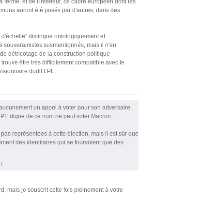
à terme, et de l'intérieur, ce cadre européen dont les
ommuns auront été posés par d'autres, dans des
e d'échelle" distingue ontologiquement et
s souverainistes susmentionnés, mais il n'en
de détricotage de la construction politique
rouve être très difficilement compatible avec le
isionnaire dudit LPE.
t aucunement un appel à voter pour son adversaire.
 LPE digne de ce nom ne peut voter Macron.
as représentées à cette élection, mais il est sûr que
ment des identitaires qui se fourvoient que des
17
 mais je souscrit cette fois pleinement à votre