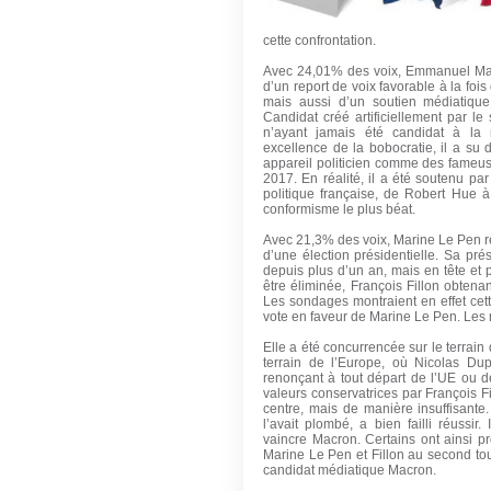
cette confrontation.
Avec 24,01% des voix, Emmanuel Macro
d’un report de voix favorable à la foi
mais aussi d’un soutien médiatique
Candidat créé artificiellement par le
n’ayant jamais été candidat à la 
excellence de la bobocratie, il a su 
appareil politicien comme des fameus
2017. En réalité, il a été soutenu pa
politique française, de Robert Hue à
conformisme le plus béat.
Avec 21,3% des voix, Marine Le Pen ré
d’une élection présidentielle. Sa pré
depuis plus d’un an, mais en tête et 
être éliminée, François Fillon obte
Les sondages montraient en effet cet
vote en faveur de Marine Le Pen. Les 
Elle a été concurrencée sur le terrain
terrain de l’Europe, où Nicolas D
renonçant à tout départ de l’UE ou de
valeurs conservatrices par François Fi
centre, mais de manière insuffisante.
l’avait plombé, a bien failli réussir.
vaincre Macron. Certains ont ainsi p
Marine Le Pen et Fillon au second tour
candidat médiatique Macron.