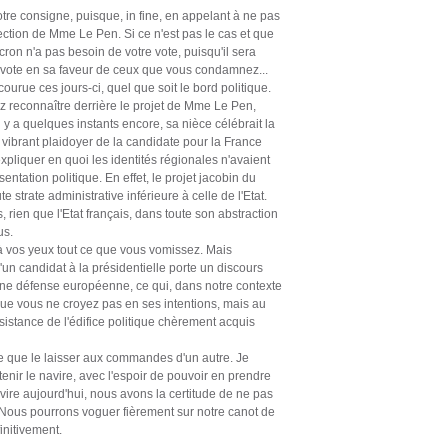
tre consigne, puisque, in fine, en appelant à ne pas
ection de Mme Le Pen. Si ce n'est pas le cas et que
cron n'a pas besoin de votre vote, puisqu'il sera
 vote en sa faveur de ceux que vous condamnez...
courue ces jours-ci, quel que soit le bord politique.
z reconnaître derrière le projet de Mme Le Pen,
Il y a quelques instants encore, sa nièce célébrait la
 vibrant plaidoyer de la candidate pour la France
expliquer en quoi les identités régionales n'avaient
ntation politique. En effet, le projet jacobin du
te strate administrative inférieure à celle de l'Etat.
 rien que l'Etat français, dans toute son abstraction
us.
 vos yeux tout ce que vous vomissez. Mais
'un candidat à la présidentielle porte un discours
une défense européenne, ce qui, dans notre contexte
que vous ne croyez pas en ses intentions, mais au
sistance de l'édifice politique chèrement acquis
e que le laisser aux commandes d'un autre. Je
enir le navire, avec l'espoir de pouvoir en prendre
avire aujourd'hui, nous avons la certitude de ne pas
. Nous pourrons voguer fièrement sur notre canot de
nitivement.