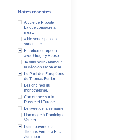
Notes récentes
Article de Riposte
Laïque consacré à
mes...
« Ne sortez pas les
sortants ! »
Entretien européen
avec Grégory Roose
Je suis pour Zemmour,
la décolonisation et le...
Le Parti des Européens
de Thomas Ferrier...
Les origines du
monothéisme.
Conférence sur la
Russie et l'Europe -...
Le tweet de la semaine
Hommage à Dominique
Venner
Lettre ouverte de
Thomas Ferrier à Eric
Zemmour