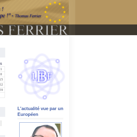
S
1
8
15
22
29
L'actualité vue par un
Européen