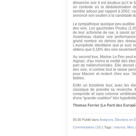
dimanche soir. Il est douteux qu’il le f
un contexte où la dédiabolisation 
semble adouci par rapport à 2002, car
annoncé son soutien à la candidate d
Le sympathique quoique peu audible L
des voix. Les gauchistes Poutou (1,09
de leur activisme de rue, à savoir qu
Asselineau réalise une performance
grand nombre en dehors des réseaux
L’européiste identitaire que je suis
obtenu que 0,18% des voix seulement, 
Au second tour, Marine Le Pen peut e
Aignan, d'au moins la moitié des élect
part de mélenchonistes. Elle devrait
des voix, si comme tout le laisse pe
pour Macron et restent chez eux. Se
faibles.
Enfin un troisième tour, avec les éle
classique de prendre sa revanche. 
composite et sans colonne vertébrale
d'une "grande coalition" très hypothét
Thomas Ferrier (Le Parti des Europ
00:36 Publié dans
Analyses
,
Elections en 
Commentaires (18)
| Tags :
macron
,
fillon
,