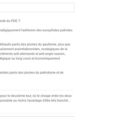
 vote du PDE ?
tratégiquement l'adhésion des européistes patriotes
 étriqués parés des plumes du gaullisme, plus que
 naïvement assimilationnistes, nostalgiques de la
entiments anti-allemands et anti-anglo-saxons,
atégique au long cours et économiquement
ialistes parés des plumes du patriotisme et de
e pour le deuxième tour, où le clivage entre les deux
possède au moins l'avantage d'être très tranché...