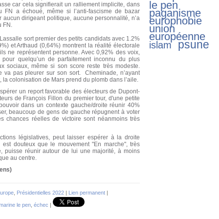
le pen
asse car cela signifierait un ralliement implicite, dans
paganisme
du FN a échoué, même si l’anti-fascisme de bazar
 aucun dirigeant politique, aucune personnalité, n’a
europhobie
u FN.
union
européenne
assalle sort premier des petits candidats avec 1.2%
psune
islam
%) et Arthaud (0,64%) montrent la réalité électorale
’ils ne représentent personne. Avec 0,92% des voix,
 pour quelqu’un de parfaitement inconnu du plus
 sociaux, même si son score reste très modeste.
 ne va pas pleurer sur son sort. Cheminade, n’ayant
la colonisation de Mars prend du plomb dans l’aile.
spérer un report favorable des électeurs de Dupont-
eurs de François Fillon du premier tour, d'une petite
 pouvoir dans un contexte gauche/droite réunir 40%
nser, beaucoup de gens de gauche répugnent à voter
s chances réelles de victoire sont néanmoins très
ctions législatives, peut laisser espérer à la droite
Il est douteux que le mouvement "En marche", très
, puisse réunir autour de lui une majorité, à moins
ique au centre.
éens)
Europe
,
Présidentielles 2022
|
Lien permanent
|
marine le pen
,
échec
|