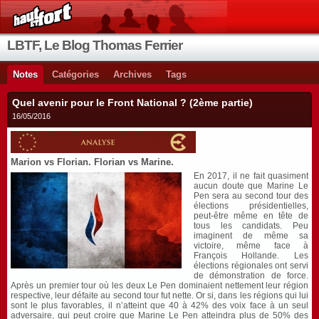
LBTF, Le Blog Thomas Ferrier
Notes
Catégories
Archives
Tags
Quel avenir pour le Front National ? (2ème partie)
16/05/2016
Marion vs Florian. Florian vs Marine.
En 2017, il ne fait quasiment
aucun doute que Marine Le
Pen sera au second tour des
élections présidentielles,
peut-être même en tête de
tous les candidats. Peu
imaginent de même sa
victoire, même face à
François Hollande. Les
élections régionales ont servi
de démonstration de force.
Après un premier tour où les deux Le Pen dominaient nettement leur région
respective, leur défaite au second tour fut nette. Or si, dans les régions qui lui
sont le plus favorables, il n’atteint que 40 à 42% des voix face à un seul
adversaire, qui peut croire que Marine Le Pen atteindra plus de 50% des