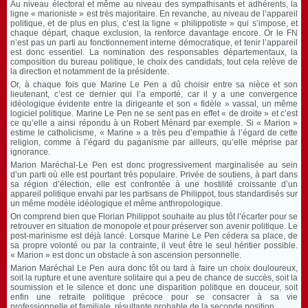
Au niveau électoral et même au niveau des sympathisants et adhérents, la
ligne « marioniste » est très majoritaire. En revanche, au niveau de l’appareil
politique, et de plus en plus, c’est la ligne « philippotiste » qui s’impose, et
chaque départ, chaque exclusion, la renforce davantage encore. Or le FN
n’est pas un parti au fonctionnement interne démocratique, et tenir l’appareil
est donc essentiel. La nomination des responsables départementaux, la
composition du bureau politique, le choix des candidats, tout cela relève de
la direction et notamment de la présidente.
Or, à chaque fois que Marine Le Pen a dû choisir entre sa nièce et son
lieutenant, c’est ce dernier qui l’a emporté, car il y a une convergence
idéologique évidente entre la dirigeante et son « fidèle » vassal, un même
logiciel politique. Marine Le Pen ne se sent pas en effet « de droite » et c’est
ce qu’elle a ainsi répondu à un Robert Ménard par exemple. Si « Marion »
estime le catholicisme, « Marine » a très peu d’empathie à l’égard de cette
religion, comme à l’égard du paganisme par ailleurs, qu’elle méprise par
ignorance.
Marion Maréchal-Le Pen est donc progressivement marginalisée au sein
d’un parti où elle est pourtant très populaire. Privée de soutiens, à part dans
sa région d’élection, elle est confrontée à une hostilité croissante d’un
appareil politique envahi par les partisans de Philippot, tous standardisés sur
un même modèle idéologique et même anthropologique.
On comprend bien que Florian Philippot souhaite au plus tôt l’écarter pour se
retrouver en situation de monopole et pour préserver son avenir politique. Le
post-marinisme est déjà lancé. Lorsque Marine Le Pen cédera sa place, de
sa propre volonté ou par la contrainte, il veut être le seul héritier possible.
« Marion » est donc un obstacle à son ascension personnelle.
Marion Maréchal Le Pen aura donc tôt ou tard à faire un choix douloureux,
soit la rupture et une aventure solitaire qui a peu de chance de succès, soit la
soumission et le silence et donc une disparition politique en douceur, soit
enfin une retraite politique précoce pour se consacrer à sa vie
professionnelle et familiale, résultante probable de la seconde position.