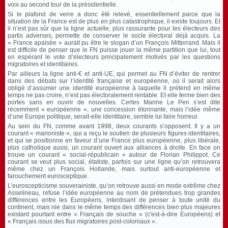
voix au second tour de la présidentielle.
Si le plafond de verre a donc été relevé, essentiellement parce que la
situation de la France est de plus en plus catastrophique, il existe toujours. Et
il n’est pas sûr que la ligne actuelle, plus rassurante pour les électeurs des
partis adverses, permette de conserver le socle électoral déjà acquis. La
« France apaisée » aurait pu être le slogan d’un François Mitterrand. Mais il
est difficile de penser que le FN puisse jouer la même partition que lui, tout
en espérant le vote d’électeurs principalement motivés par les questions
migratoires et identitaires.
Par ailleurs la ligne anti-€ et anti-UE, qui permet au FN d’éviter de rentrer
dans des débats sur l’identité française et européenne, où il serait alors
obligé d’assumer une identité européenne à laquelle il prétend en même
temps ne pas croire, n’est pas électoralement rentable. Et elle ferme bien des
portes sans en ouvrir de nouvelles. Certes Marine Le Pen s’est dite
récemment « européenne », une concession étonnante, mais l’idée même
d’une Europe politique, serait-elle identitaire, semble lui faire horreur.
Au sein du FN, comme avant 1998, deux courants s’opposent. Il y a un
courant « marioniste », qui a reçu le soutien de plusieurs figures identitaires,
et qui se positionne en faveur d’une France plus européenne, plus libérale,
plus catholique aussi, un courant ouvert aux alliances à droite. En face on
trouve un courant « social-républicain » autour de Florian Philippot. Ce
courant se veut plus social, étatiste, parfois sur une ligne qu’on retrouvera
même chez un François Hollande, mais surtout anti-européenne et
farouchement eurosceptique.
L’euroscepticisme souverainiste, qu’on retrouve aussi en mode extrême chez
Asselineau, refuse l’idée européenne au nom de prétendues trop grandes
différences entre les Européens, interdisant de penser à toute unité du
continent, mais nie dans le même temps des différences bien plus majeures
existant pourtant entre « Français de souche » (c'est-à-dire Européens) et
« Français issus des flux migratoires post-coloniaux ».