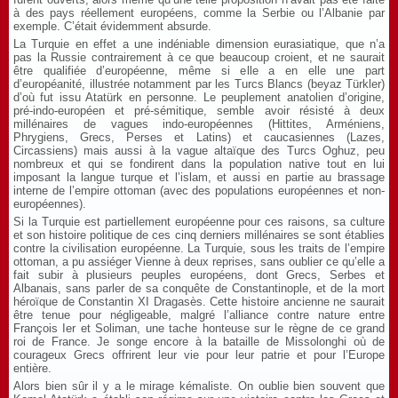
à des pays réellement européens, comme la Serbie ou l’Albanie par
exemple. C’était évidemment absurde.
La Turquie en effet a une indéniable dimension eurasiatique, que n’a
pas la Russie contrairement à ce que beaucoup croient, et ne saurait
être qualifiée d’européenne, même si elle a en elle une part
d’européanité, illustrée notamment par les Turcs Blancs (beyaz Türkler)
d’où fut issu Atatürk en personne. Le peuplement anatolien d’origine,
pré-indo-européen et pré-sémitique, semble avoir résisté à deux
millénaires de vagues indo-européennes (Hittites, Arméniens,
Phrygiens, Grecs, Perses et Latins) et caucasiennes (Lazes,
Circassiens) mais aussi à la vague altaïque des Turcs Oghuz, peu
nombreux et qui se fondirent dans la population native tout en lui
imposant la langue turque et l’islam, et aussi en partie au brassage
interne de l’empire ottoman (avec des populations européennes et non-
européennes).
Si la Turquie est partiellement européenne pour ces raisons, sa culture
et son histoire politique de ces cinq derniers millénaires se sont établies
contre la civilisation européenne. La Turquie, sous les traits de l’empire
ottoman, a pu assiéger Vienne à deux reprises, sans oublier ce qu’elle a
fait subir à plusieurs peuples européens, dont Grecs, Serbes et
Albanais, sans parler de sa conquête de Constantinople, et de la mort
héroïque de Constantin XI Dragasès. Cette histoire ancienne ne saurait
être tenue pour négligeable, malgré l’alliance contre nature entre
François Ier et Soliman, une tache honteuse sur le règne de ce grand
roi de France. Je songe encore à la bataille de Missolonghi où de
courageux Grecs offrirent leur vie pour leur patrie et pour l’Europe
entière.
Alors bien sûr il y a le mirage kémaliste. On oublie bien souvent que