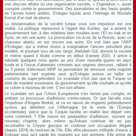
une obscure affaire où une organisation secrète, « Ergenekon », aurait
conspiré contre le gouvernement. Des journalistes et des hauts gradés
de l’armée furent arrêtés. Erdogan liquida ainsi l’héritage de Mustafa
Kemal d’un trait de plume.
La réislamisation de la société turque sous son impulsion est une
réalité. La politique répressive à l’égard des Kurdes, qui a amené le
gouvernement turc à des relations bien troubles avec l’EI en Irak et en
Syrie, en est une autre. La provocation vis-à-vis de la Russie, avec ce
chasseur abattu, en est encore une autre. On voit bien que l’AKP
d’Erdogan, qui a même réussi à marginaliser l’ancien président plus
modéré, et pourtant issu de ses rangs, Abdullah Gül, domine la société
et même quand il titube comme en début d’année 2015, il arrive à
rebondir quelques mois après au prix d’une nouvelle guerre en pays
kurde et à l’issue d’attentats criminels aux origines obscures, ralliant 4
ou 5 points d’électeurs MHP lui permettant de retrouver cette majorité
parlementaire tant espérée pour qu’Erdogan puisse se tailler un
costume de super-président. Le scandale n’est pas que la Turquie se
dote de manière souveraine du gouvernement qu’elle souhaite et qu’elle
se colore à nouveau de vert. C’est son affaire.
Le scandale est que l’Union Européenne n’en tienne pas compte, en
arrêtant ce processus d’adhésion contre-nature. Or que fait-elle sous
l’impulsion d’Angela Merkel, et ce en raison de migrants prétendument
syriens qui déferlent sur l’Allemagne (et le reste de l’Europe
occidentale), parce que la Turquie facilite en réalité leur départ vers
notre continent ? Elle rouvre les pourparlers d’adhésion, ouvrant un
nouveau chapitre, alors même qu’Ankara continue de ne pas
reconnaître la Chypre grecque et continue son occupation illégale
(depuis 1974) du nord-est de l’île. Elle offre plusieurs milliards d’euros à
Erdogan pour qu’il garde les migrants sur son territoire. Elle prône de