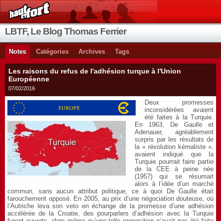
LBTF, Le Blog Thomas Ferrier
Notes
Catégories
Archives
Tags
Les raisons du refus de l'adhésion turque à l'Union
Européenne
07/02/2016
Deux promesses
inconsidérées avaient
été faites à la Turquie.
En 1963, De Gaulle et
Adenauer, agréablement
surpris par les résultats de
la « révolution kémaliste »,
avaient indiqué que la
Turquie pourrait faire partie
de la CEE à peine née
(1957) qui se résumait
alors à l’idée d’un marché
commun, sans aucun attribut politique, ce à quoi De Gaulle était
farouchement opposé. En 2005, au prix d’une négociation douteuse, où
l’Autriche leva son veto en échange de la promesse d’une adhésion
accélérée de la Croatie, des pourparlers d’adhésion avec la Turquie
furent ouverts, alors même qu’une telle proposition n’avait pas été faite