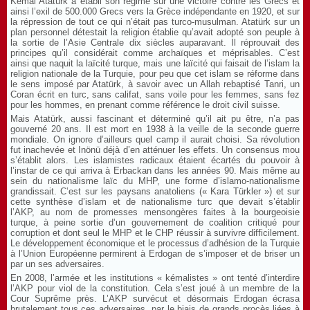
Kemal Atatürk a établi son régime sur une victoire contre les Grecs et
ainsi l’exil de 500.000 Grecs vers la Grèce indépendante en 1920, et sur
la répression de tout ce qui n’était pas turco-musulman. Atatürk sur un
plan personnel détestait la religion établie qu’avait adopté son peuple à
la sortie de l’Asie Centrale dix siècles auparavant. Il réprouvait des
principes qu’il considérait comme archaïques et méprisables. C’est
ainsi que naquit la laïcité turque, mais une laïcité qui faisait de l’islam la
religion nationale de la Turquie, pour peu que cet islam se réforme dans
le sens imposé par Atatürk, à savoir avec un Allah rebaptisé Tanri, un
Coran écrit en turc, sans califat, sans voile pour les femmes, sans fez
pour les hommes, en prenant comme référence le droit civil suisse.
Mais Atatürk, aussi fascinant et déterminé qu’il ait pu être, n’a pas
gouverné 20 ans. Il est mort en 1938 à la veille de la seconde guerre
mondiale. On ignore d’ailleurs quel camp il aurait choisi. Sa révolution
fut inachevée et Inönü déjà d’en atténuer les effets. Un consensus mou
s’établit alors. Les islamistes radicaux étaient écartés du pouvoir à
l’instar de ce qui arriva à Erbackan dans les années 90. Mais même au
sein du nationalisme laïc du MHP, une forme d’islamo-nationalisme
grandissait. C’est sur les paysans anatoliens (« Kara Türkler ») et sur
cette synthèse d’islam et de nationalisme turc que devait s’établir
l’AKP, au nom de promesses mensongères faites à la bourgeoisie
turque, à peine sortie d’un gouvernement de coalition critiqué pour
corruption et dont seul le MHP et le CHP réussir à survivre difficilement.
Le développement économique et le processus d’adhésion de la Turquie
à l’Union Européenne permirent à Erdogan de s’imposer et de briser un
par un ses adversaires.
En 2008, l’armée et les institutions « kémalistes » ont tenté d’interdire
l’AKP pour viol de la constitution. Cela s’est joué à un membre de la
Cour Suprême près. L’AKP survécut et désormais Erdogan écrasa
brutalement tous ces adversaires, par le biais de grands procès liées à