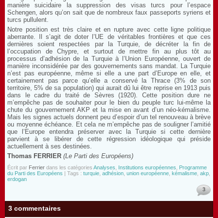
manière suicidaire la suppression des visas turcs pour l’espace
Schengen, alors qu’on sait que de nombreux faux passeports syriens et
turcs pullulent.
Notre position est très claire et en rupture avec cette ligne politique
aberrante. Il s’agit de doter l’UE de véritables frontières et que ces
dernières soient respectées par la Turquie, de décréter la fin de
l’occupation de Chypre, et surtout de mettre fin au plus tôt au
processus d’adhésion de la Turquie à l’Union Européenne, ouvert de
manière inconsidérée par des gouvernements sans mandat. La Turquie
n’est pas européenne, même si elle a une part d’Europe en elle, et
certainement pas parce qu’elle a conservé la Thrace (3% de son
territoire, 5% de sa population) qui aurait dû lui être reprise en 1913 puis
dans le cadre du traité de Sèvres (1920). Cette position dure ne
m’empêche pas de souhaiter pour le bien du peuple turc lui-même la
chute du gouvernement AKP et la mise en avant d’un néo-kémalisme.
Mais les signes actuels donnent peu d’espoir d’un tel renouveau à brève
ou moyenne échéance. Et cela ne m’empêche pas de souligner l’amitié
que l’Europe entendra préserver avec la Turquie si cette dernière
parvient à se libérer de cette régression idéologique qui préside
actuellement à ses destinées.
Thomas FERRIER
(Le Parti des Européens)
Écrit par
Ferrier
dans les catégories
Analyses
,
Institutions européennes
,
Programme
du Parti des Européens
| Tags :
turquie
,
adhésion
,
union européenne
,
kémalisme
,
akp
,
erdogan
3
3 commentaires