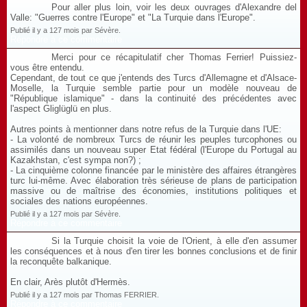
Pour aller plus loin, voir les deux ouvrages d'Alexandre del
Valle: "Guerres contre l'Europe" et "La Turquie dans l'Europe".
Publié il y a 127 mois par Sévère.
Répondre à ce commentaire
Merci pour ce récapitulatif cher Thomas Ferrier! Puissiez-
vous être entendu.
Cependant, de tout ce que j'entends des Turcs d'Allemagne et d'Alsace-
Moselle, la Turquie semble partie pour un modèle nouveau de
"République islamique" - dans la continuité des précédentes avec
l'aspect Gliglüglü en plus.
Autres points à mentionner dans notre refus de la Turquie dans l'UE:
- La volonté de nombreux Turcs de réunir les peuples turcophones ou
assimilés dans un nouveau super Etat fédéral (l'Europe du Portugal au
Kazakhstan, c'est sympa non?) ;
- La cinquième colonne financée par le ministère des affaires étrangères
turc lui-même. Avec élaboration très sérieuse de plans de participation
massive ou de maîtrise des économies, institutions politiques et
sociales des nations européennes.
Publié il y a 127 mois par Sévère.
Répondre à ce commentaire
Si la Turquie choisit la voie de l'Orient, à elle d'en assumer
les conséquences et à nous d'en tirer les bonnes conclusions et de finir
la reconquête balkanique.
En clair, Arès plutôt d'Hermès.
Publié il y a 127 mois par Thomas FERRIER.
Répondre à ce commentaire